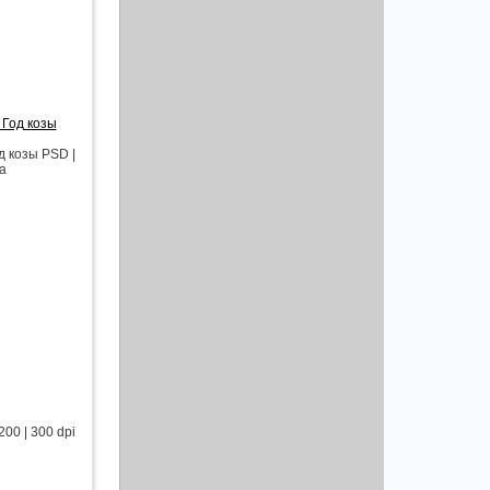
 Год козы
д козы PSD |
aa
00 | 300 dpi