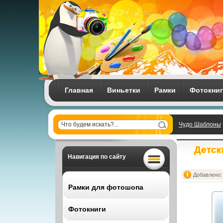
Главная
Виньетки
Рамки
Фотокни
Чудо Шаблоны
Детск
Навигация по сайту
Добавлено: 
Рамки для фотошопа
Фотокниги
Все рамки