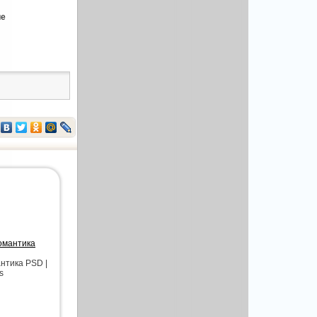
ие
романтика
нтика PSD |
s