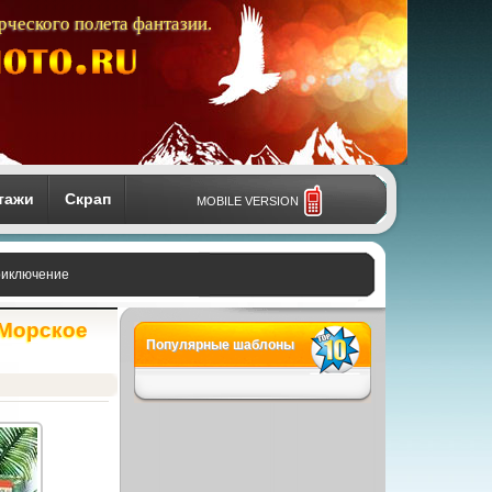
рческого полета фантазии.
тажи
Скрап
MOBILE VERSION
приключение
 Морское
Популярные шаблоны