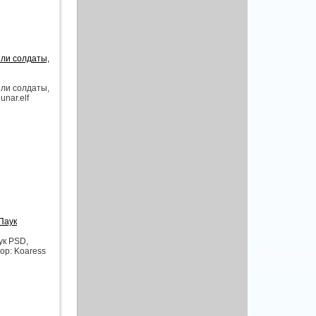
Шли солдаты,
Шли солдаты,
unar.elf
Паук
ук PSD,
ор: Koaress