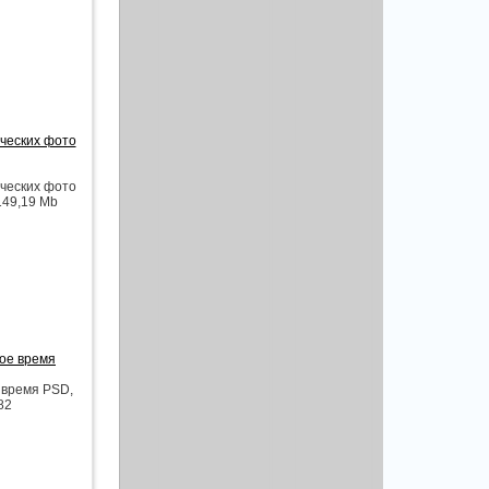
ческих фото
ческих фото
149,19 Mb
вое время
 время PSD,
82