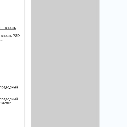
я нежность
нежность PSD
aa
й подводный
й подводный
 krot82