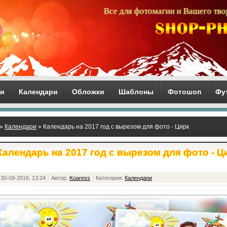
Все для фотомагии и Вашего тво
ги
Календари
Обложки
Шаблоны
Фотошоп
Фу
»
Календари
» Календарь на 2017 год с вырезом для фото - Цирк
Календарь на 2017 год с вырезом для фото - Ц
30-09-2016, 13:24
Автор:
Koaress
Категория:
Календари