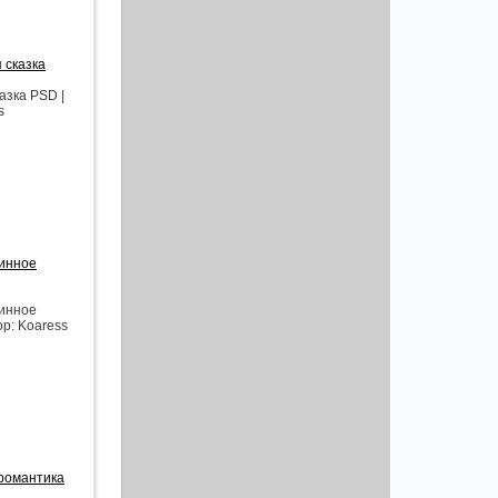
 сказка
азка PSD |
s
ринное
ринное
ор: Koaress
 романтика