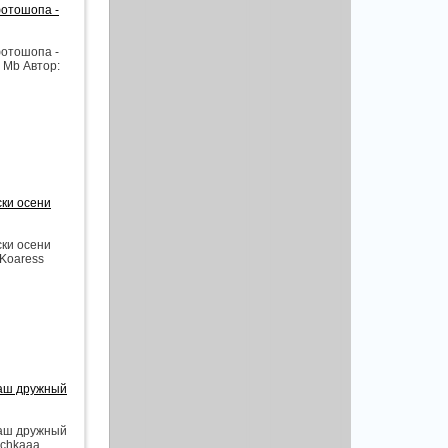
фотошопа -
фотошопа -
 Mb Автор:
ски осени
ски осени
 Koaress
Наш дружный
Наш дружный
ochkaaa