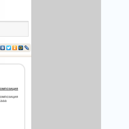
 композиция
 композиция
kaaa