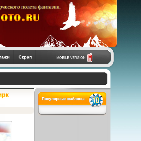
рческого полета фантазии.
тажи
Скрап
MOBILE VERSION
ирк
Популярные шаблоны