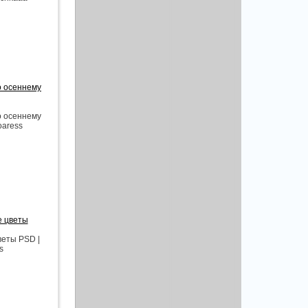
о осеннему
о осеннему
oaress
е цветы
веты PSD |
s