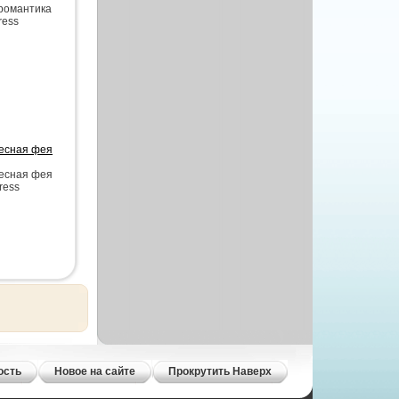
 романтика
ress
Лесная фея
Лесная фея
ress
ость
Новое на сайте
Прокрутить Наверх