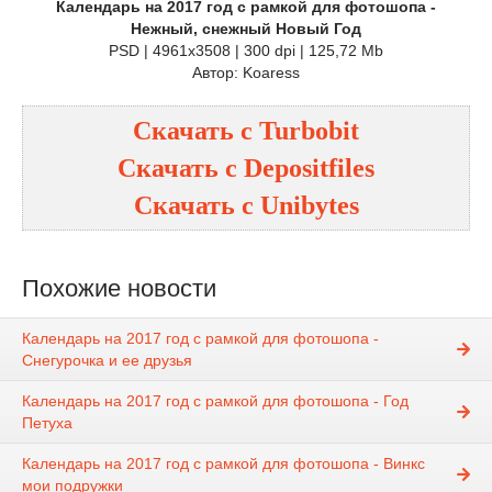
Календарь на 2017 год с рамкой для фотошопа -
Нежный, снежный Новый Год
PSD | 4961x3508 | 300 dpi | 125,72 Mb
Автор: Koaress
Скачать с
Turbobit
Скачать с
Depositfiles
Скачать с
Unibytes
Похожие новости
Календарь на 2017 год с рамкой для фотошопа -
Снегурочка и ее друзья
Календарь на 2017 год с рамкой для фотошопа - Год
Петуха
Календарь на 2017 год с рамкой для фотошопа - Винкс
мои подружки