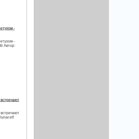
етухом -
етухом -
Mb Автор:
 встречают
 встречают
unar.elf