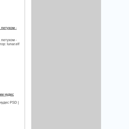
 петухом -
 петухом -
р: lunar.elf
ии чудес
чудес PSD |