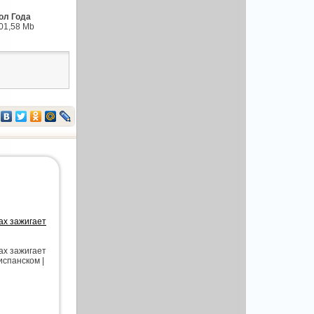
ол Года
101,58 Mb
ах зажигает
ах зажигает
испанском |