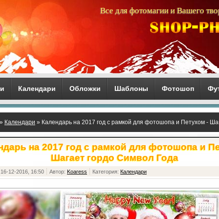
Все для фотомагии и Вашего тво
ги
Календари
Обложки
Шаблоны
Фотошоп
Фу
»
Календари
» Календарь на 2017 год с рамкой для фотошопа и Петухом - Ша
ндарь на 2017 год с рамкой для фотошопа и Пе
Шагает гордо Символ Года
16-12-2016, 16:50
Автор:
Koaress
Категория:
Календари