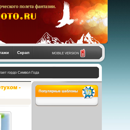
рческого полета фантазии.
тажи
Скрап
MOBILE VERSION
гает гордо Символ Года
тухом -
Популярные шаблоны