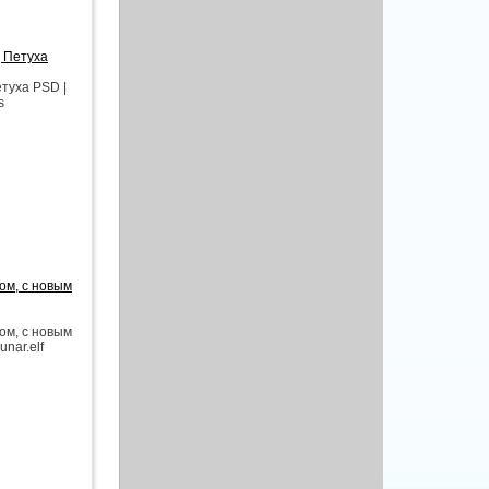
д Петуха
туха PSD |
s
ом, с новым
ом, с новым
unar.elf