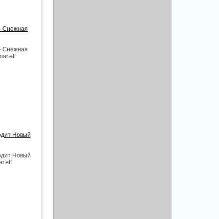
 - Снежная
 - Снежная
ar.elf
одит Новый
одит Новый
r.elf