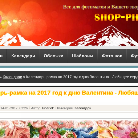
Все для фотомагии и Вашего тво
ги
Календари
Обложки
Шаблоны
Фотошоп
Фу
»
Календари
» Календарь-рамка на 2017 год к дню Валентина - Любящее сер
рь-рамка на 2017 год к дню Валентина - Любя
14-01-2017, 03:26
Автор:
lunar.elf
Категория:
Календари