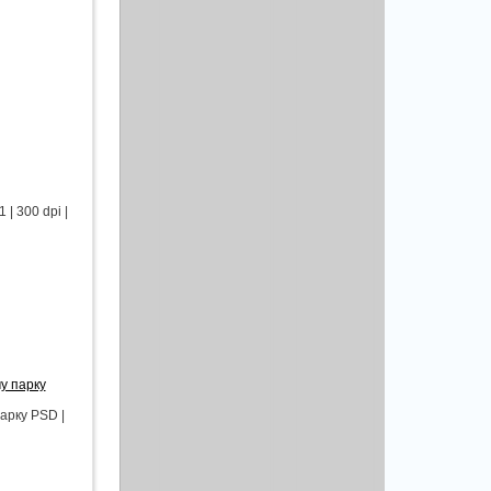
| 300 dpi |
у парку
арку PSD |