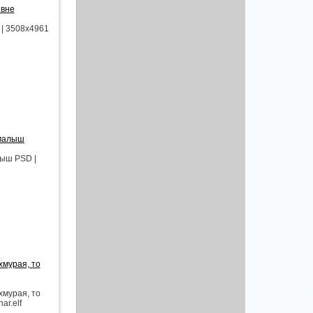
евне
 | 3508х4961
 малыш
лыш PSD |
хмурая, то
хмурая, то
ar.elf