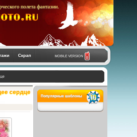
рческого полета фантазии.
тажи
Скрап
MOBILE VERSION
дце
щее сердце
Популярные шаблоны