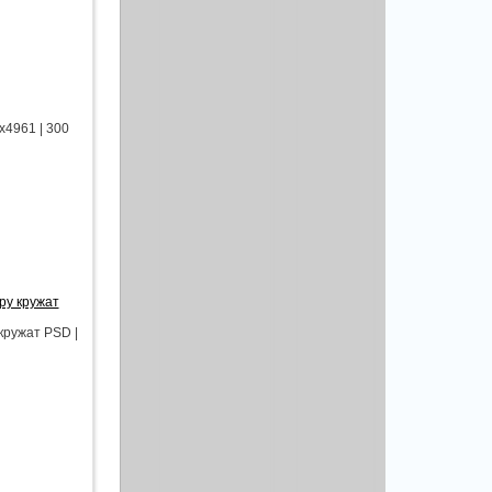
х4961 | 300
ру кружат
кружат PSD |