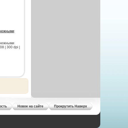
 нежными
 нежными
 | 300 dpi |
ость
Новое на сайте
Прокрутить Наверх