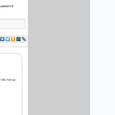
бываются
2 Мб Автор: