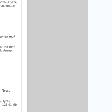
ото - Пусть
р: lunar.elf
ангел твой
ангел твой
Mb Автор:
- Пусть
- Пусть
 | 121,41 Mb