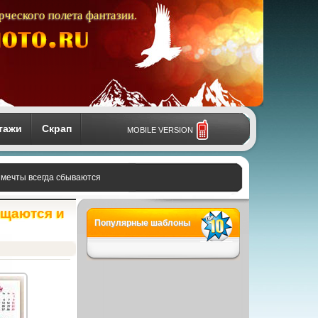
рческого полета фантазии.
тажи
Скрап
MOBILE VERSION
и мечты всегда сбываются
ищаются и
Популярные шаблоны