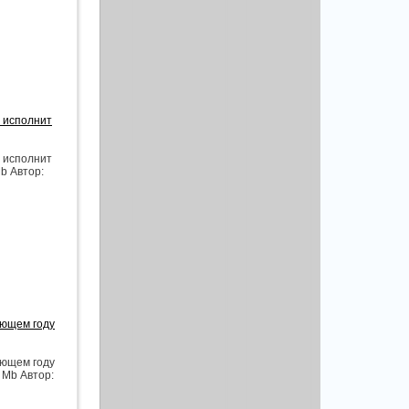
ь исполнит
ь исполнит
Mb Автор:
ающем году
ающем году
 Mb Автор: