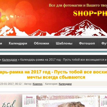
Все для фотомагии и Вашего тво
ги
Календари
Обложки
Шаблоны
Фотошоп
Фу
»
Календари
» Календарь-рамка на 2017 год - Пусть тобой все восхищаются 
арь-рамка на 2017 год - Пусть тобой все восх
мечты всегда сбываются
23-01-2017, 00:12
Автор:
Koaress
Категория:
Календари