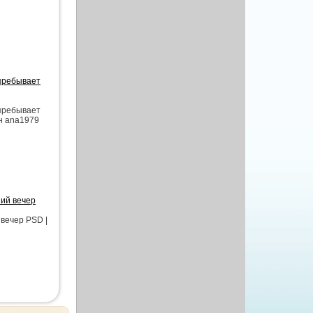
 пребывает
 пребывает
йн аnа1979
ний вечер
 вечер PSD |