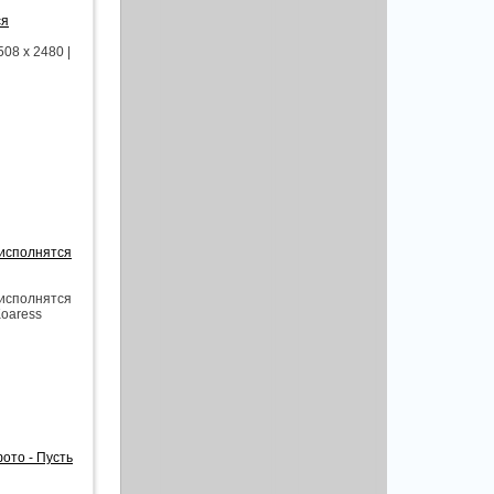
ся
08 x 2480 |
 исполнятся
 исполнятся
Koaress
ото - Пусть