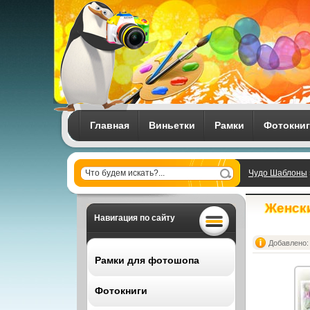
Главная
Виньетки
Рамки
Фотокни
Чудо Шаблоны
Женски
Навигация по сайту
Добавлено: 
Рамки для фотошопа
Фотокниги
Все рамки