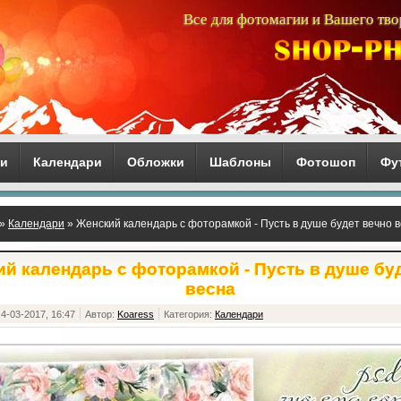
Все для фотомагии и Вашего тво
ги
Календари
Обложки
Шаблоны
Фотошоп
Фу
»
Календари
» Женский календарь с фоторамкой - Пусть в душе будет вечно 
й календарь с фоторамкой - Пусть в душе бу
весна
4-03-2017, 16:47
Автор:
Koaress
Категория:
Календари