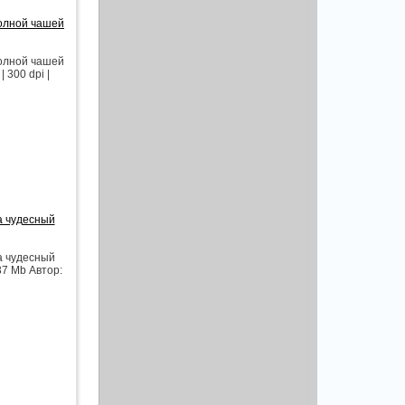
полной чашей
полной чашей
 300 dpi |
а чудесный
а чудесный
137 Mb Автор: