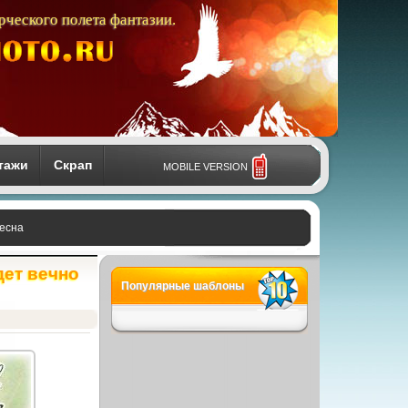
рческого полета фантазии.
тажи
Скрап
MOBILE VERSION
весна
дет вечно
Популярные шаблоны