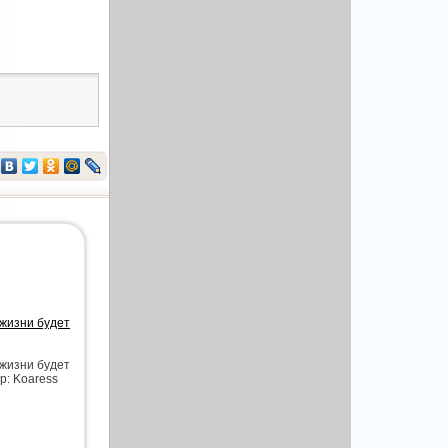
 жизни будет
 жизни будет
р: Koaress