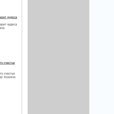
арит чудеса
арит чудеса
ress
то счастье
то счастье
ор: Koaress