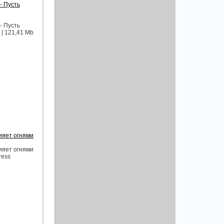
- Пусть
- Пусть
 | 121,41 Mb
ияет огнями
ияет огнями
ress