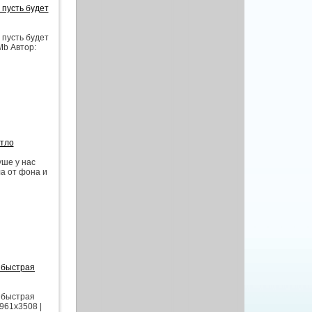
 пусть будет
 пусть будет
Mb Автор:
етло
уше у нас
ла от фона и
 быстрая
 быстрая
961x3508 |