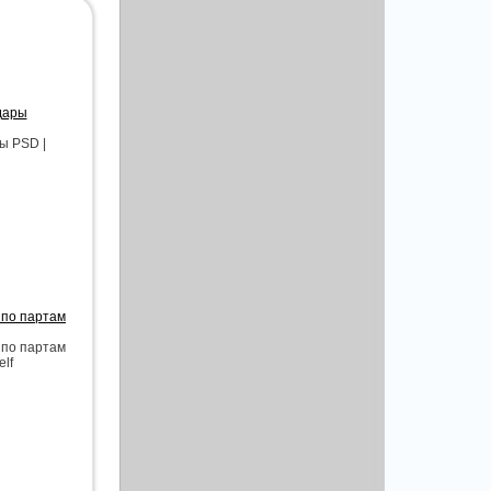
дары
ы PSD |
 по партам
 по партам
elf