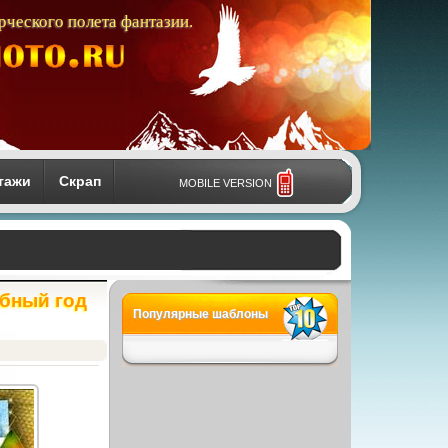
рческого полета фантазии.
тажи
Скрап
MOBILE VERSION
ебный год
Популярные шаблоны