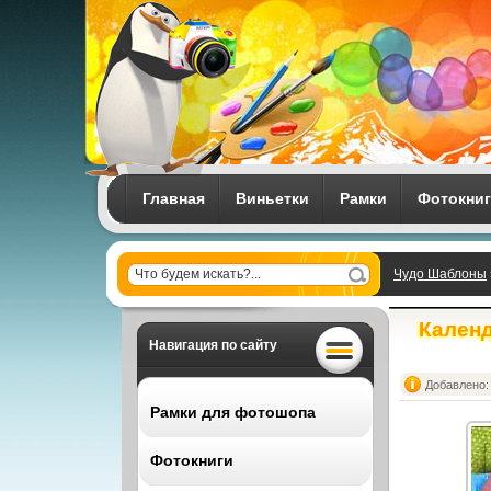
Главная
Виньетки
Рамки
Фотокни
Чудо Шаблоны
Календ
Навигация по сайту
Добавлено: 
Рамки для фотошопа
Фотокниги
Все рамки