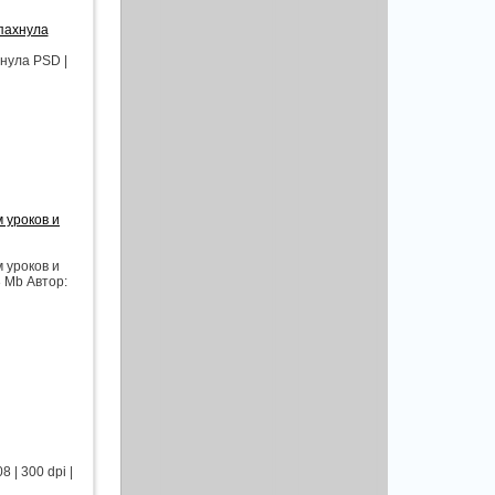
пахнула
нула PSD |
 уроков и
 уроков и
3 Mb Автор:
 | 300 dpi |