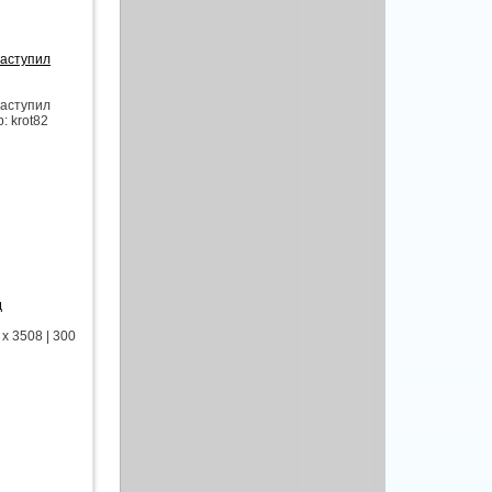
наступил
наступил
: krot82
д
x 3508 | 300