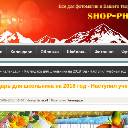
Все для фотомагии и Вашего тво
ги
Календари
Обложки
Шаблоны
Фотошоп
Фу
»
Календари
» Календарь для школьника на 2018 год - Наступил учебный год
арь для школьника на 2018 год - Наступил уч
2-09-2017, 15:40
Автор:
lunar.elf
Категория:
Календари