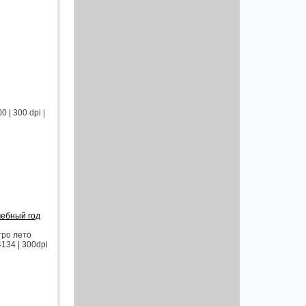
| 300 dpi |
чебный год
тро лето
134 | 300dpi