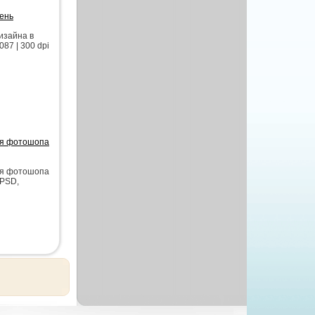
ень
изайна в
87 | 300 dpi
для фотошопа
для фотошопа
 PSD,