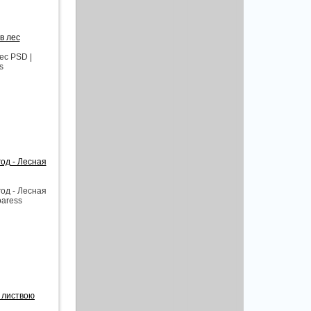
в лес
ес PSD |
s
од - Лесная
од - Лесная
oaress
с листвою