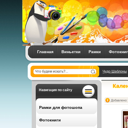
Главная
Виньетки
Рамки
Фотокни
Чудо Шаблоны
Кален
Навигация по сайту
Добавлено: 
Рамки для фотошопа
Фотокниги
Все рамки