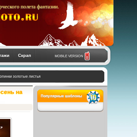
рческого полета фантазии.
тажи
Скрап
MOBILE VERSION
ропинки золотые листья
осень на
Популярные шаблоны