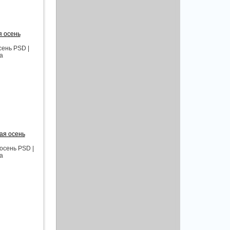
я осень
сень PSD |
aa
ая осень
осень PSD |
aa