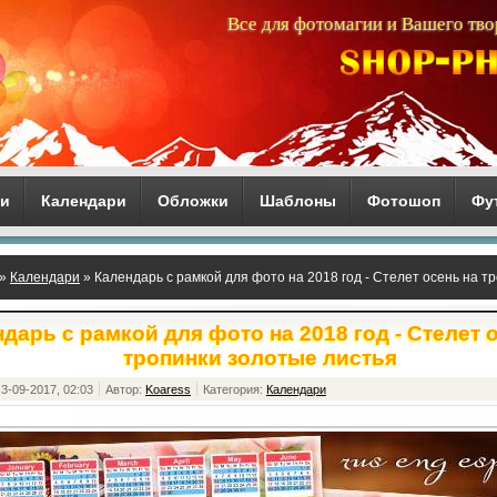
Все для фотомагии и Вашего тво
ги
Календари
Обложки
Шаблоны
Фотошоп
Фу
»
Календари
» Календарь с рамкой для фото на 2018 год - Стелет осень на т
дарь с рамкой для фото на 2018 год - Стелет 
тропинки золотые листья
3-09-2017, 02:03
Автор:
Koaress
Категория:
Календари