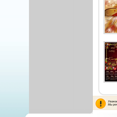
Уважа
Мы ре