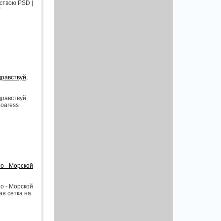
ствою PSD |
дравствуй,
дравствуй,
Koaress
о - Морской
о - Морской
ая сетка на