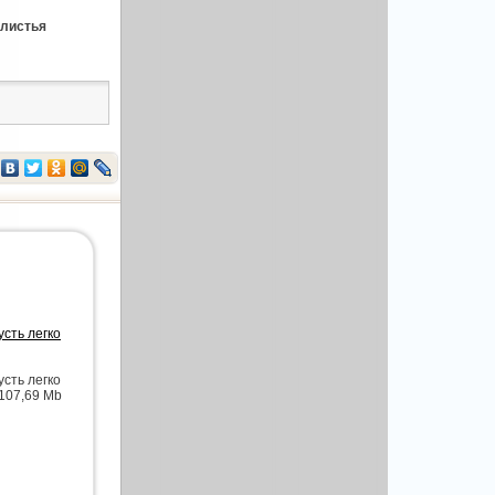
 листья
усть легко
усть легко
 107,69 Mb