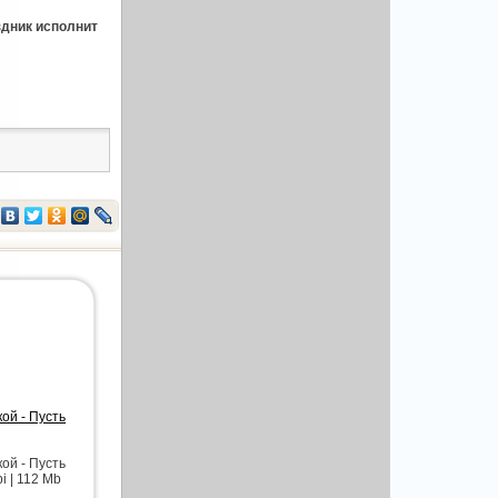
здник исполнит
ой - Пусть
ой - Пусть
i | 112 Mb