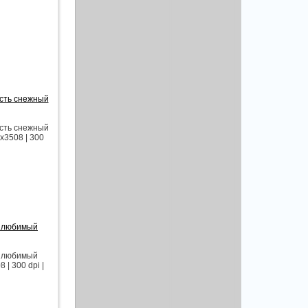
усть снежный
усть снежный
x3508 | 300
ш любимый
ш любимый
| 300 dpi |