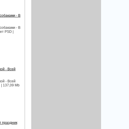
собаками - В
собаками - В
ет PSD |
ой - Всей
ой - Всей
 | 137,09 Mb
т праздник