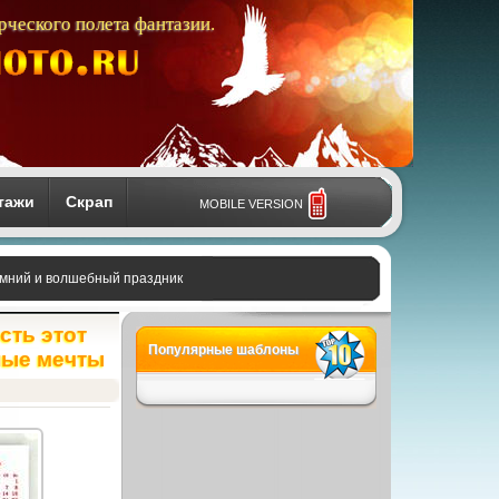
рческого полета фантазии.
тажи
Скрап
MOBILE VERSION
зимний и волшебный праздник
сть этот
Популярные шаблоны
ные мечты