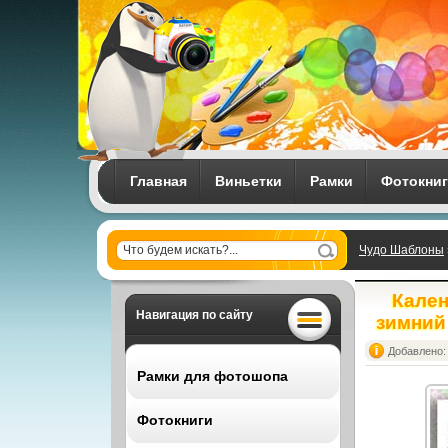
Главная
Виньетки
Рамки
Фотокни
Чудо Шаблоны
исполнит всем
Кален
Навигация по сайту
зимний
Добавлено: 
Рамки для фотошопа
Фотокниги
Все рамки