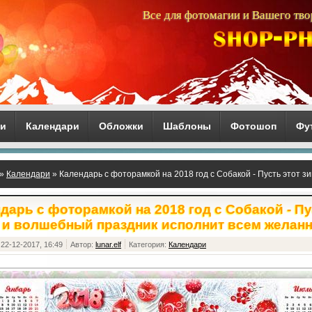
Все для фотомагии и Вашего тво
ги
Календари
Обложки
Шаблоны
Фотошоп
Фу
»
Календари
» Календарь с фоторамкой на 2018 год с Собакой - Пусть этот 
 желанные мечты
дарь с фоторамкой на 2018 год с Собакой - Пу
 и волшебный праздник исполнит всем желан
22-12-2017, 16:49
Автор:
lunar.elf
Категория:
Календари