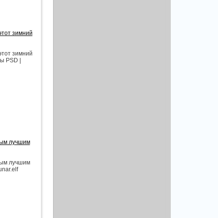
этот зимний
этот зимний
ы PSD |
мым лучшим
мым лучшим
nar.elf