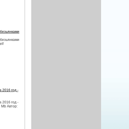
обезьянками
обезьянками
elf
 2016 год -
 2016 год -
7 Mb Автор: