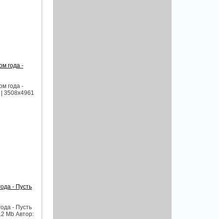
м года -
м года -
 | 3508x4961
ода - Пусть
ода - Пусть
.2 Mb Автор: