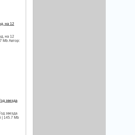
д, на 12
д, на 12
07 Mb Автор:
Год звезда
Год звезда
 | 145.7 Mb