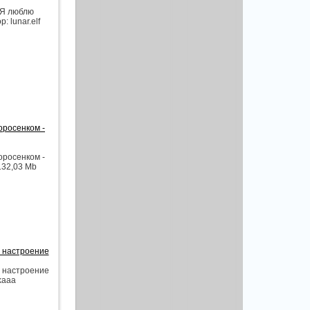
 Я люблю
: lunar.elf
оросенком -
оросенком -
132,03 Mb
е настроение
е настроение
kaaa