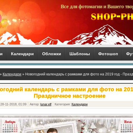
Все для фотомагии и Вашего тво
ги
Календари
Обложки
Шаблоны
Фотошоп
Фу
»
Календари
» Новогодний календарь с рамками для фото на 2019 год - Пра
огодний календарь с рамками для фото на 2019
Праздничное настроение
28-11-2018, 01:09
Автор:
lunar.elf
Категория:
Календари