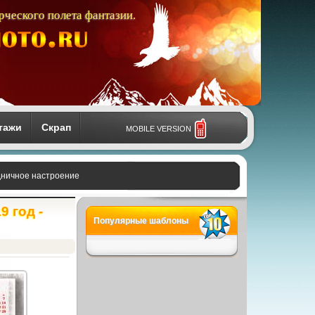
рческого полета фантазии.
тажи
Скрап
MOBILE VERSION
здничное настроение
 год -
Популярные шаблоны