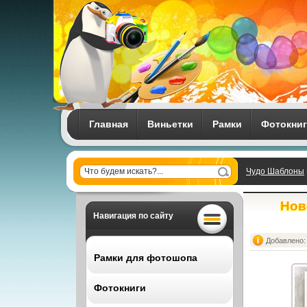
Главная
Виньетки
Рамки
Фотокни
Чудо Шаблоны
Нов
Навигация по сайту
Добавлено: 
Рамки для фотошопа
Фотокниги
Все рамки