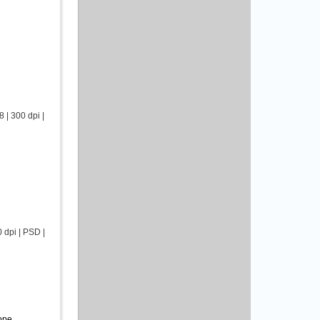
| 300 dpi |
dpi | PSD |
оре