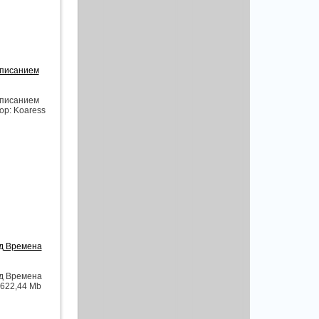
списанием
списанием
тор: Koaress
од Времена
од Времена
| 622,44 Mb