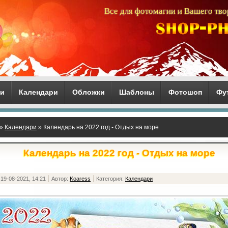
Все для фотомагии и Вашего тво
ги
Календари
Обложки
Шаблоны
Фотошоп
Фу
»
Календари
» Календарь на 2022 год - Отдых на море
Календарь на 2022 год - Отдых на море
19-08-2021, 14:21
Автор:
Koaress
Категория:
Календари