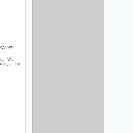
д - Wall
д - Wall
 Календарная