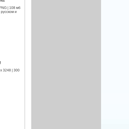
PNG | 108 мб
 русском и
и
x 3248 | 300