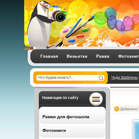
Главная
Виньетки
Рамки
Фотокни
Чудо Шаблоны
Навигация по сайту
Добавлено: 
Рамки для фотошопа
Фотокниги
Все рамки