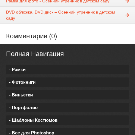
Рамка для фото - Осенний утренник в детском саду
DVD обложка, DVD диск – Осенний утренник в детском
саду
Комментарии (0)
Полная Навигация
- Рамки
- Фотокниги
- Виньетки
- Портфолио
- Шаблоны Костюмов
- Все для Photoshop