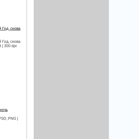
 Год, снова
 Год, снова
| 300 dpi
ночь
PSD, PNG |