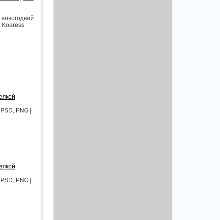
к новогодний
: Koaress
елкой
 PSD, PNG |
елкой
 PSD, PNG |