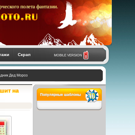
рческого полета фантазии.
тажи
Скрап
MOBILE VERSION
здник Дед Мороз
ешит на
Популярные шаблоны