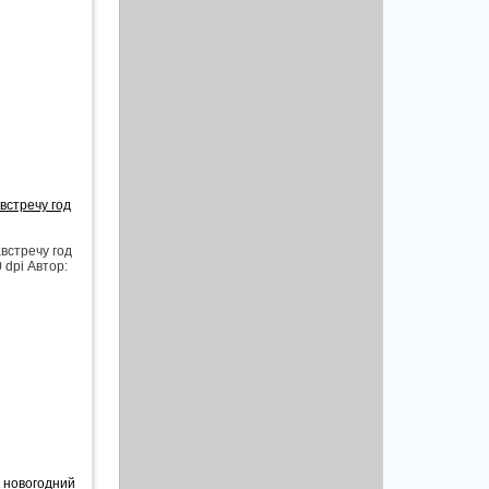
встречу год
встречу год
 dpi Автор:
к новогодний