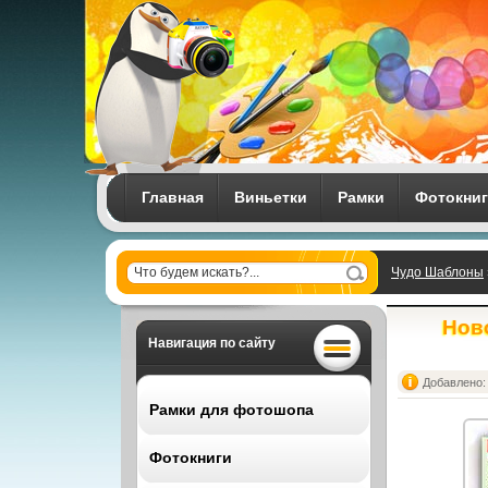
Главная
Виньетки
Рамки
Фотокни
Чудо Шаблоны
Ново
Навигация по сайту
Добавлено: 
Рамки для фотошопа
Фотокниги
Все рамки