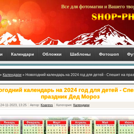
Все для фотомагии и Вашего тво
ги
Календари
Обложки
Шаблоны
Фотошоп
Фу
»
Календари
» Новогодний календарь на 2024 год для детей - Спешит на пра
годний календарь на 2024 год для детей - Сп
праздник Дед Мороз
24-11-2023, 13:25
Автор:
Koaress
Категория:
Календари