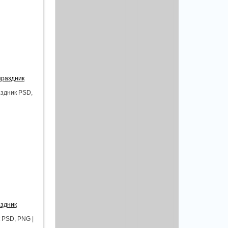
праздник
аздник PSD,
аздник
 PSD, PNG |