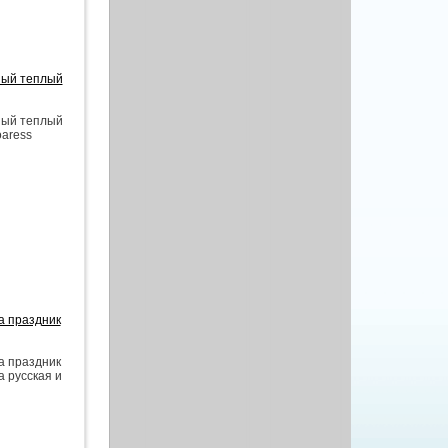
ный теплый
ный теплый
oaress
а праздник
а праздник
а русская и