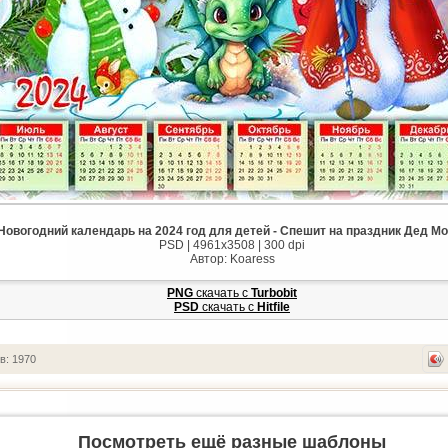
Новогодний календарь на 2024 год для детей - Спешит на праздник Дед М
PSD | 4961x3508 | 300 dpi
Автор: Koaress
PNG
cкачать с
Turbobit
PSD
cкачать с
Hitfile
в: 1970
Посмотреть ещё разные шаблоны