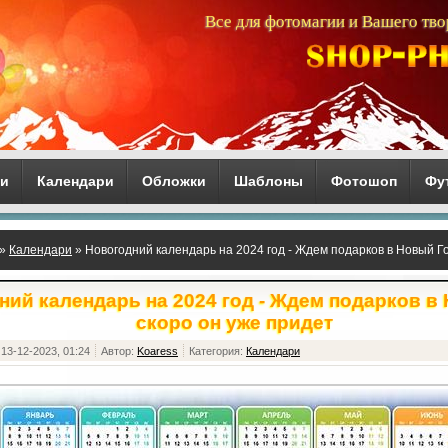
Все для фотомагии и Вашего тво
ги
Календари
Обложки
Шаблоны
Фотошоп
Фу
»
Календари
» Новогодний календарь на 2024 год - Ждем подарков в Новый Го
ий календарь на 2024 год - Ждем подарков в
скоро он уже придет
13-12-2023, 01:24
Автор:
Koaress
Категория:
Календари