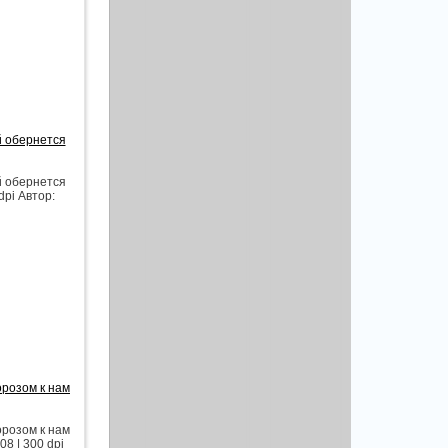
й обернется
й обернется
pi Автор:
орозом к нам
орозом к нам
8 | 300 dpi