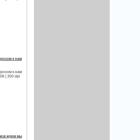
орозом к нам
орозом к нам
8 | 300 dpi
иков ждем мы