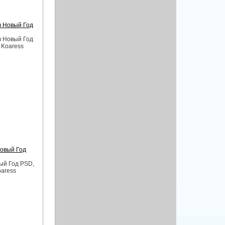
в Новый Год
в Новый Год
 Koaress
Новый Год
ый Год PSD,
oaress