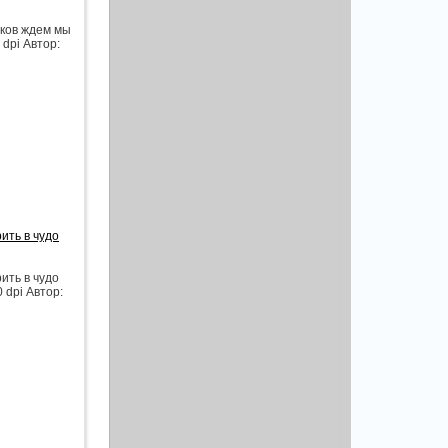
иков ждем мы
dpi Автор:
ить в чудо
ить в чудо
 dpi Автор: