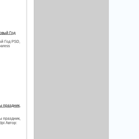
овый Год
ый Год PSD,
oaress
ы праздник,
ы праздник,
pi Автор: