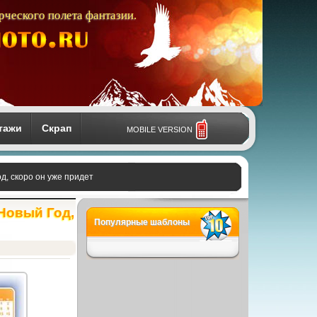
рческого полета фантазии.
тажи
Скрап
MOBILE VERSION
д, скоро он уже придет
 Новый Год,
Популярные шаблоны