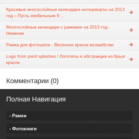
Красивые многослойные календари-натюрморты на 2013
год – Пусть изобильным б ...
Многослойные календари с рамками на 2013 год -
Неженки
Рамка для фотошопа - Весенних красок волшебство
Logo from paint splashes / Логотипы и абстракции из брызг
красок
Комментарии (0)
Полная Навигация
- Рамки
- Фотокниги