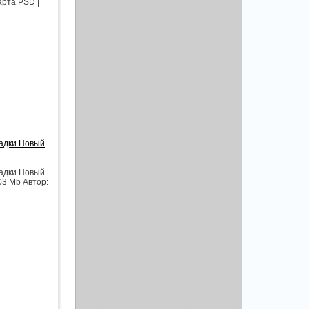
арта PSD |
шадки Новый
шадки Новый
03 Mb Автор: