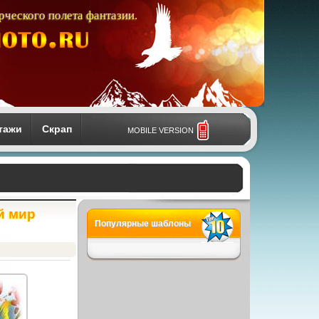
рческого полета фантазии.
тажи
Скрап
MOBILE VERSION
й мир
Популярные шаблоны