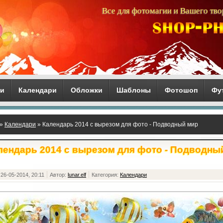
Все для фотомагии и Вашего тво
ги
Календари
Обложки
Шаблоны
Фотошоп
Фу
»
Календари
» Календарь 2014 с вырезом для фото - Подводный мир
лендарь 2014 с вырезом для фото - Подводны
26-05-2014, 20:11
Автор:
lunar.elf
Категория:
Календари