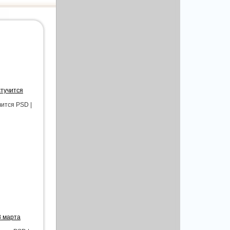
стучится
чится PSD |
8 марта