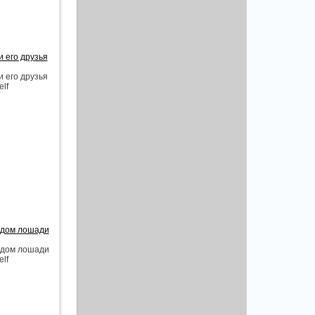
и его друзья
и его друзья
elf
годом лошади
годом лошади
elf