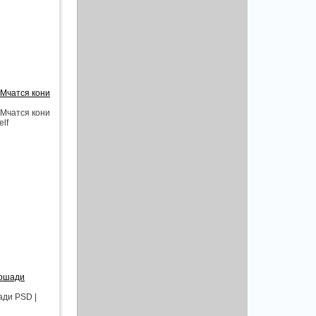
 Мчатся кони
 Мчатся кони
elf
лошади
ади PSD |