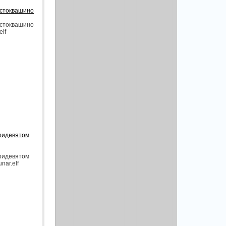
остоквашино
остоквашино
elf
тридевятом
тридевятом
nar.elf