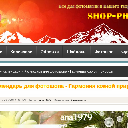
Все для фотомагии и Вашего тво
ги
Календари
Обложки
Шаблоны
Фотошоп
Фу
»
Календари
» Календарь для фотошопа - Гармония южной природы
лендарь для фотошопа - Гармония южной пр
14-06-2014, 08:53
Автор:
ana1979
Категория:
Календари