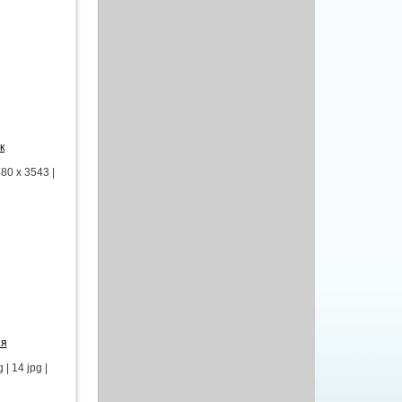
к
0 x 3543 |
ия
 14 jpg |