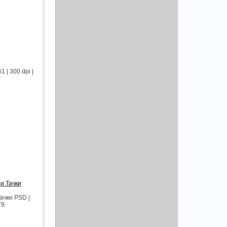
| 300 dpi |
и Тачки
ачки PSD |
79