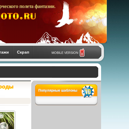
рческого полета фантазии.
тажи
Скрап
MOBILE VERSION
ироды
Популярные шаблоны