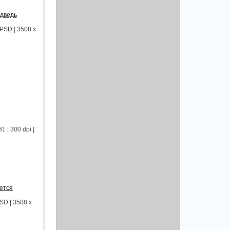
дведь
SD | 3508 x
 | 300 dpi |
ется
D | 3508 x