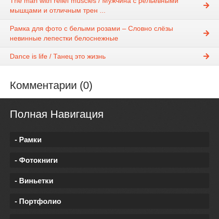
The man with relief muscles / Мужчина с рельевными
мышцами и отличным трен ...
Рамка для фото с белыми розами – Словно слёзы
невинные лепестки белоснежные
Dance is life / Танец это жизнь
Комментарии (0)
Полная Навигация
- Рамки
- Фотокниги
- Виньетки
- Портфолио