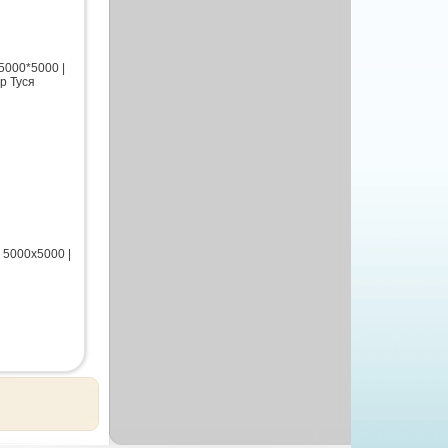
5000*5000 |
р Туся
 5000х5000 |