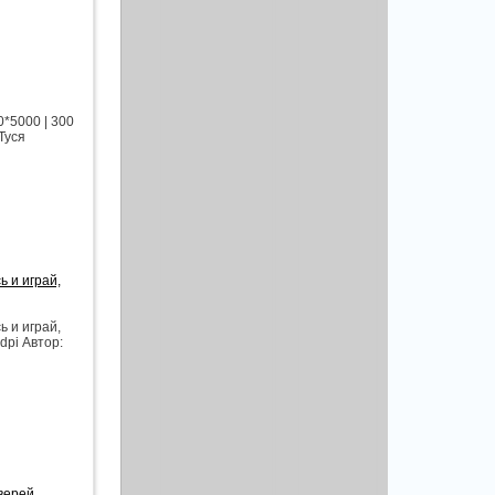
0*5000 | 300
Туся
 и играй,
 и играй,
dpi Автор:
зверей