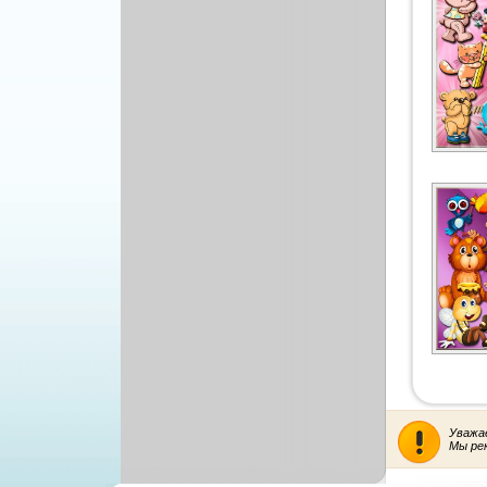
Уважа
Мы ре