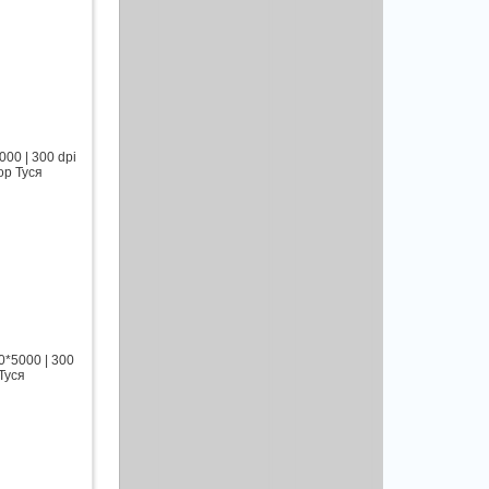
00 | 300 dpi
ор Туся
0*5000 | 300
Туся