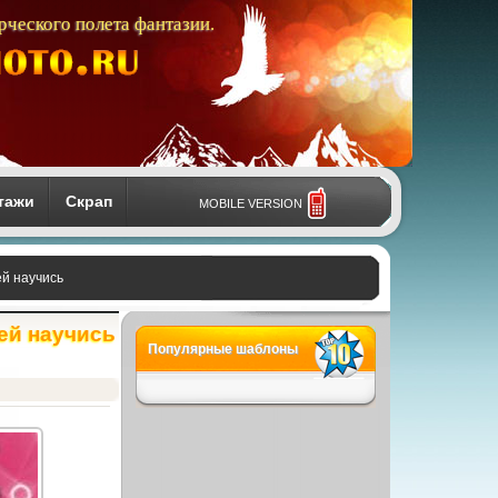
рческого полета фантазии.
тажи
Скрап
MOBILE VERSION
ей научись
рей научись
Популярные шаблоны