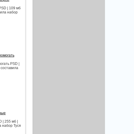
PSD | 109 мб
вила набор
помогать
огать PSD |
и составила
вные
| 255 мб |
а набор Туся