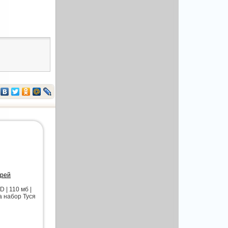
орей
 | 110 мб |
а набор Туся