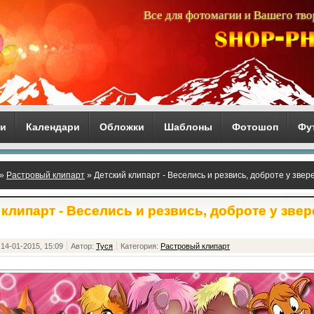
Все для фотомагии и Вашего тво
ги
Календари
Обложки
Шаблоны
Фотошоп
Фу
»
Растровый клипарт
» Детский клипарт - Веселись и резвись, доброте у звер
клипарт - Веселись и резвись, доброте у зве
14-01-2015, 15:09
Автор:
Туся
Категория:
Растровый клипарт