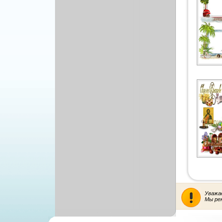
Уважа
Мы ре