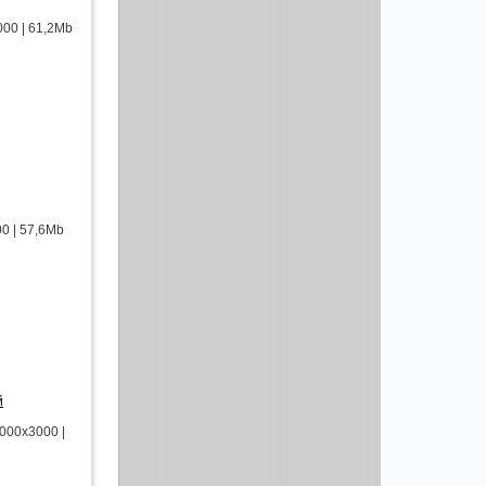
00 | 61,2Mb
0 | 57,6Mb
й
000х3000 |