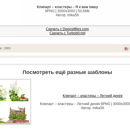
Клипарт – кластеры – Я к вам пишу
9PNG | 3000х3000 | 50,6Mb
Автор: mika56
Скачать с Depositfiles.com
Скачать с Turbobit.net
в: 1989
Посмотреть ещё разные шаблоны
Клипарт – кластеры – Летний денёк
Клипарт – кластеры – Летний денёк 9PNG | 3000х3000
Автор: mika56