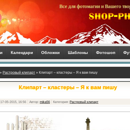
Все для фотомагии и Вашего тво
ги
Календари
Обложки
Шаблоны
Фотошоп
Фу
»
Растровый клипарт
» Клипарт – кластеры – Я к вам пишу
Клипарт – кластеры – Я к вам пишу
17-05-2015, 16:56
Автор:
mika56
Категория:
Растровый клипарт