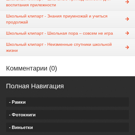
воспитания прилежности
Школьный клипарт - Знания приумножай и учиться
продолжай
Школьный клипарт - Школьная пора – совсем не игра
Школьный клипарт - Неизменные спутники школьной
жизни
Комментарии (0)
Полная Навигация
- Рамки
- Фотокниги
- Виньетки