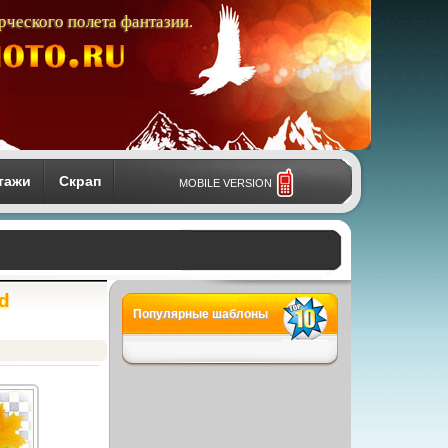
рческого полета фантазии.
тажи
Скрап
MOBILE VERSION
d
Популярные шаблоны