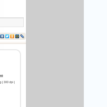
не
| 300 dpi |