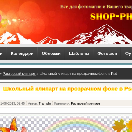
Все для фотомагии и Вашего тво
ги
Календари
Обложки
Шаблоны
Фотошоп
Фу
»
Растровый клипарт
» Школьный клипарт на прозрачном фоне в Psd
Школьный клипарт на прозрачном фоне в Ps
1-08-2013, 09:45
Автор:
Tramplin
Категория:
Растровый клипарт