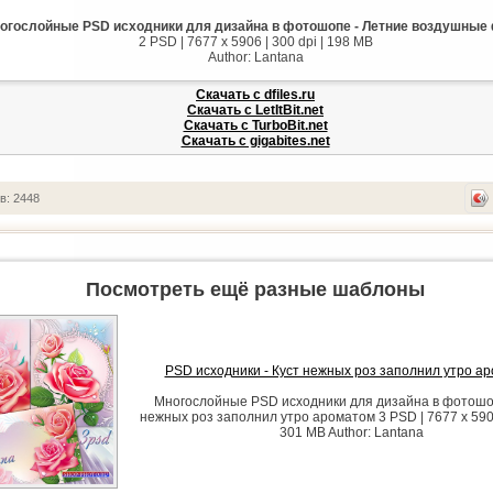
огослойные PSD исходники для дизайна в фотошопе - Летние воздушные
2 PSD | 7677 x 5906 | 300 dpi | 198 MB
Author: Lantana
Скачать с dfiles.ru
Скачать с LetItBit.net
Скачать с TurboBit.net
Скачать с gigabites.net
в: 2448
Посмотреть ещё разные шаблоны
PSD исходники - Куст нежных роз заполнил утро а
Многослойные PSD исходники для дизайна в фотошоп
нежных роз заполнил утро ароматом 3 PSD | 7677 x 5906 
301 MB Author: Lantana