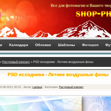
Все для фотомагии и Вашего тво
ги
Календари
Обложки
Шаблоны
Фотошоп
Фу
»
Растровый клипарт
» PSD исходники - Летние воздушные фоны
PSD исходники - Летние воздушные фоны
6-08-2013, 00:15
Автор:
Lantana
Категория:
Растровый клипарт