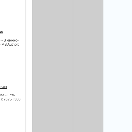
ов
- В нежно-
0 MB Author:
очах
е - Есть
x 7675 | 300