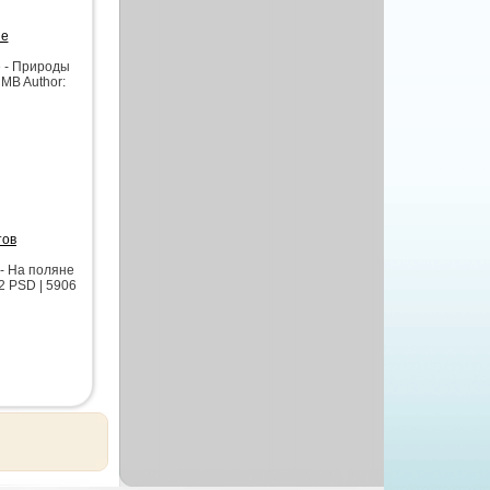
ие
 - Природы
 MB Author:
тов
- На поляне
2 PSD | 5906