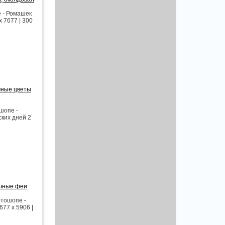
 - Ромашек
 7677 | 300
чные цветы
шопе -
ких дней 2
очные феи
отошопе -
77 x 5906 |