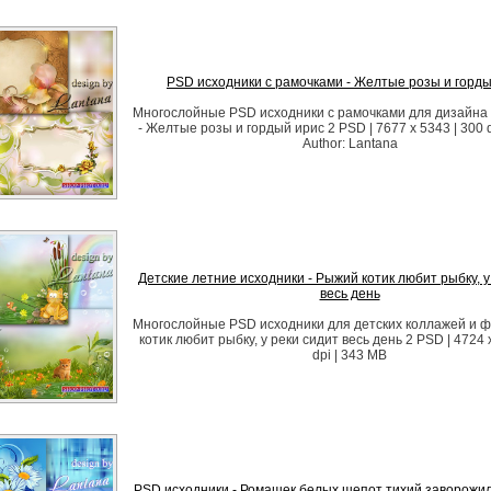
PSD исходники с рамочками - Желтые розы и горд
Многослойные PSD исходники с рамочками для дизайна
- Желтые розы и гордый ирис 2 PSD | 7677 x 5343 | 300 d
Author: Lantana
Детские летние исходники - Рыжий котик любит рыбку, у
весь день
Многослойные PSD исходники для детских коллажей и ф
котик любит рыбку, у реки сидит весь день 2 PSD | 4724 
dpi | 343 MB
PSD исходники - Ромашек белых шепот тихий заворожил