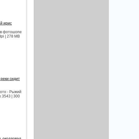
ый ирис
 в фотошопе
pi | 278 MB
 реки сидит
ото - Рыжий
x 3543 | 300
, околдовал