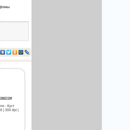
 фоны
роматом
е - Куст
| 300 dpi |