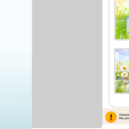
Уважа
Мы ре