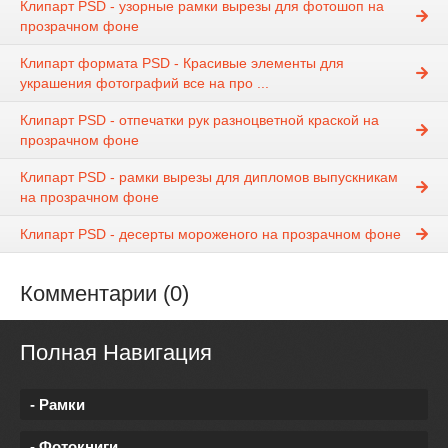
Клипарт PSD - узорные рамки вырезы для фотошоп на
прозрачном фоне
Клипарт формата PSD - Красивые элементы для
украшения фотографий все на про ...
Клипарт PSD - отпечатки рук разноцветной краской на
прозрачном фоне
Клипарт PSD - рамки вырезы для дипломов выпускникам
на прозрачном фоне
Клипарт PSD - десерты мороженого на прозрачном фоне
Комментарии (0)
Полная Навигация
- Рамки
- Фотокниги