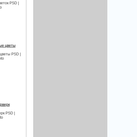
еток PSD |
to
ые цветы
цветы PSD |
oto
рверк
рк PSD |
to