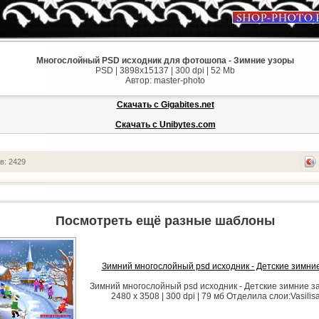
Многослойный PSD исходник для фотошопа - Зимние узоры
PSD | 3898x15137 | 300 dpi | 52 Mb
Автор: master-photo
Скачать с Gigabites.net
Скачать с Unibytes.com
в: 2429
Посмотреть ещё разные шаблоны
Зимний многослойный psd исходник - Детские зимни
Зимний многослойный psd исходник - Детские зимние з
2480 х 3508 | 300 dpi | 79 мб Отделила слои:Vasilis