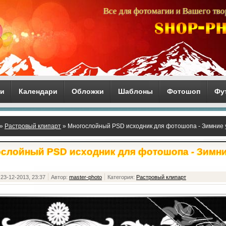
Все для фотомагии и Вашего тво
ги
Календари
Обложки
Шаблоны
Фотошоп
Фу
»
Растровый клипарт
» Многослойный PSD исходник для фотошопа - Зимние
слойный PSD исходник для фотошопа - Зимн
23-12-2013, 23:37
Автор:
master-photo
Категория:
Растровый клипарт