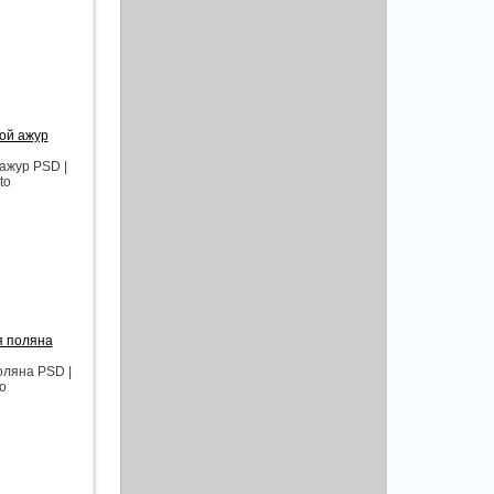
ой ажур
ажур PSD |
to
я поляна
ляна PSD |
to