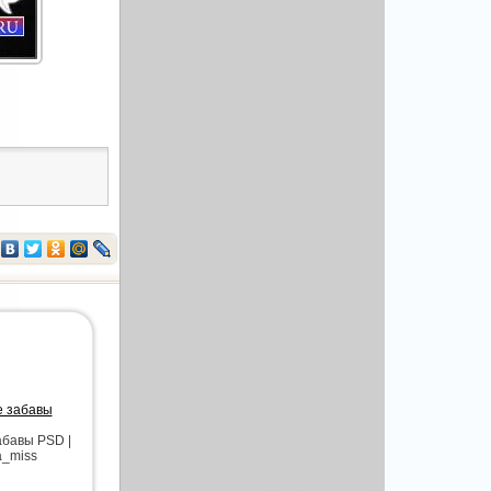
е забавы
абавы PSD |
a_miss