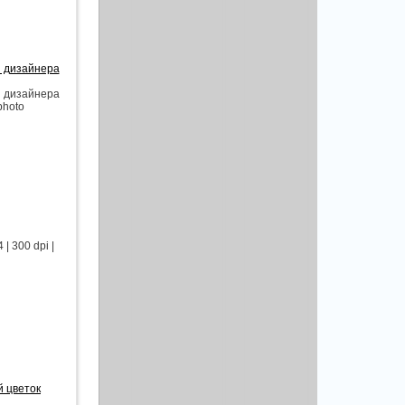
я дизайнера
я дизайнера
photo
 300 dpi |
 цветок