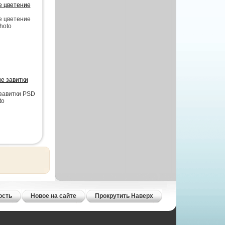
е цветение
е цветение
photo
е завитки
завитки PSD
to
ость
Новое на сайте
Прокрутить Наверх