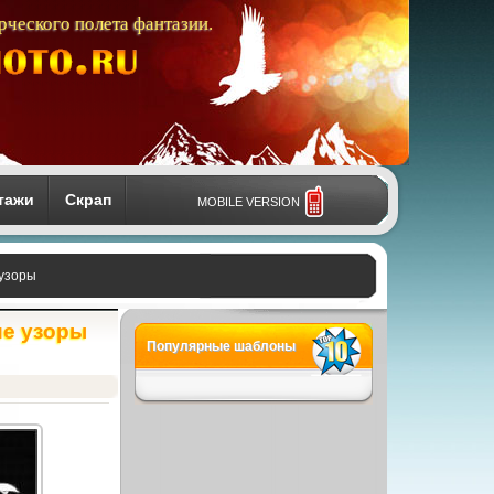
рческого полета фантазии.
тажи
Скрап
MOBILE VERSION
 узоры
ие узоры
Популярные шаблоны