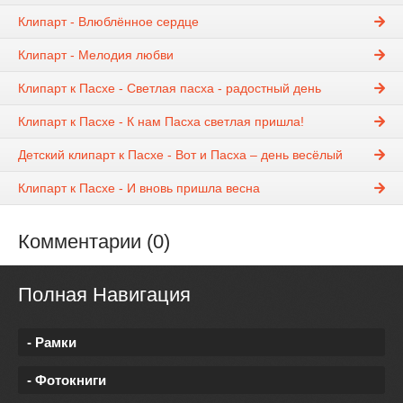
Клипарт - Влюблённое сердце
Клипарт - Мелодия любви
Клипарт к Пасхе - Светлая пасха - радостный день
Клипарт к Пасхе - К нам Пасха светлая пришла!
Детский клипарт к Пасхе - Вот и Пасха – день весёлый
Клипарт к Пасхе - И вновь пришла весна
Комментарии (0)
Полная Навигация
- Рамки
- Фотокниги