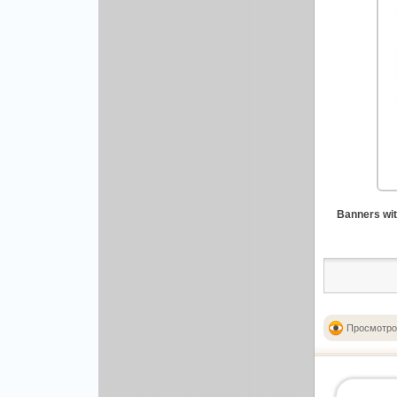
Рисованая графика
Banners wit
Просмотро