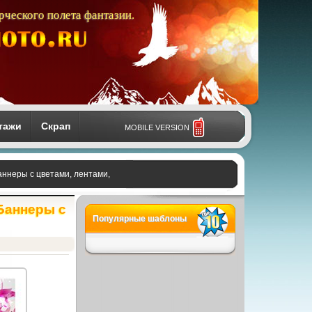
рческого полета фантазии.
тажи
Скрап
MOBILE VERSION
 Баннеры с цветами, лентами,
 Баннеры с
Популярные шаблоны