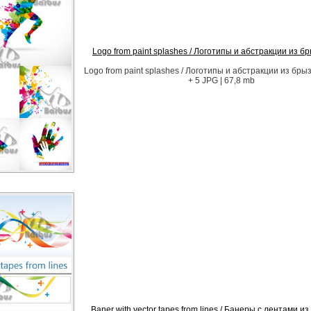
Logo from paint splashes / Логотипы и абстракции из бр
Logo from paint splashes / Логотипы и абстракции из брыз
+ 5 JPG | 67,8 mb
Baner with vector tapes from lines / Банеры с лентами и