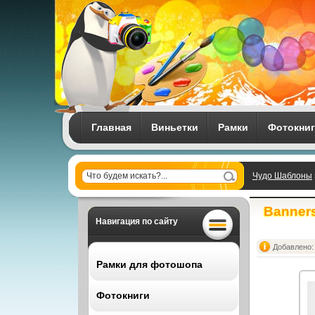
Главная
Виньетки
Рамки
Фотокни
Чудо Шаблоны
пятнами краски
Banners
Навигация по сайту
Добавлено: 
Рамки для фотошопа
Фотокниги
Все рамки