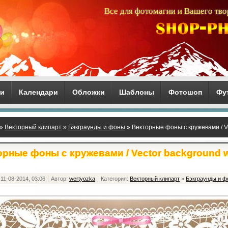
Все для фотомагии и Вашего тво
ги
Календари
Обложки
Шаблоны
Фотошоп
Фу
»
Векторный клипарт
»
Бэкграунды и фоны
» Векторные фоны с кружевами / Ve
рные фоны с кружевами / Vector background w
11-08-2014, 03:06
Автор:
wertyozka
Категория:
Векторный клипарт
»
Бэкграунды и 