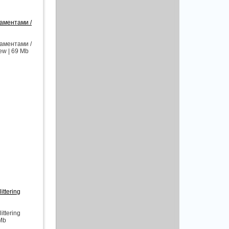
аментами /
аментами /
iew | 69 Mb
ttering
ttering
 Mb