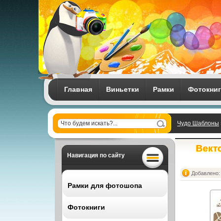
Главная
Виньетки
Рамки
Фотокни
Чудо Шаблоны
Векто
Навигация по сайту
Добавлено: 
Рамки для фотошопа
Фотокниги
Все рамки