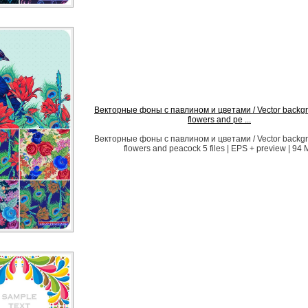
Векторные фоны с павлином и цветами / Vector backgr
flowers and pe ...
Векторные фоны с павлином и цветами / Vector backgr
flowers and peacock 5 files | EPS + preview | 94 