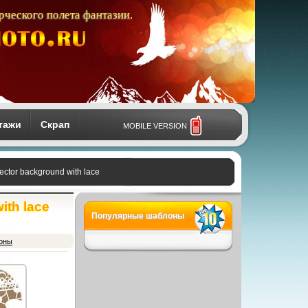
рческого полета фантазии.
тажи
Скрап
MOBILE VERSION
ctor background with lace
ith lace
Популярные шаблоны
фоны