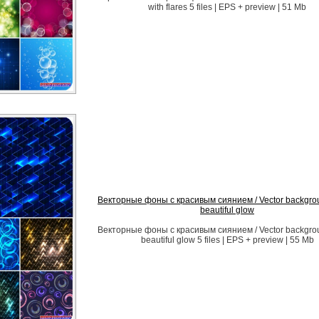
with flares 5 files | EPS + preview | 51 Mb
Векторные фоны с красивым сиянием / Vector backgrou
beautiful glow
Векторные фоны с красивым сиянием / Vector backgrou
beautiful glow 5 files | EPS + preview | 55 Mb