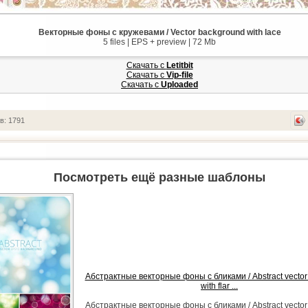
Векторные фоны с кружевами / Vector background with lace
5 files | EPS + preview | 72 Mb
Скачать с
Letitbit
Скачать с
Vip-file
Скачать с
Uploaded
в: 1791
Посмотреть ещё разные шаблоны
Абстрактные векторные фоны с бликами / Abstract vecto
with flar ...
Абстрактные векторные фоны с бликами / Abstract vecto