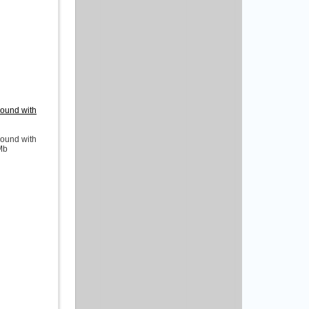
ound with
ound with
Mb