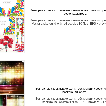
Векторные фоны с красными маками и цветочными орн
Vector backgrou ...
Векторные фоны с красными маками и цветочными орн
Vector background with red poppies 10 files | EPS + prev
Векторные сверкающие фоны, абстракция / Vector gli
background, abstr ...
Векторные сверкающие фоны, абстракция / Vector gli
background, abstract 5 files | EPS + preview | 54