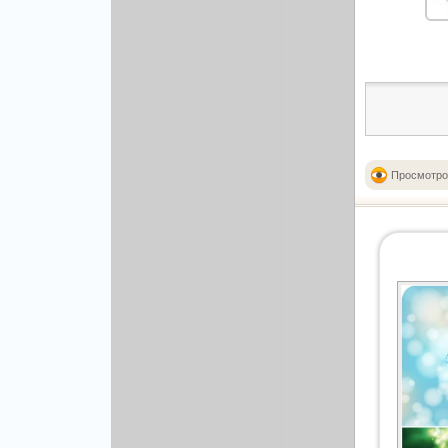
Рисованая графика
Просмотро