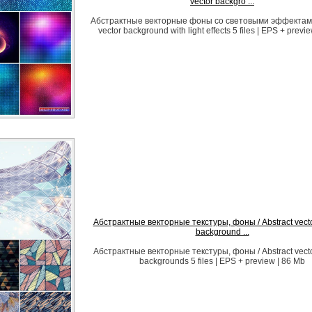
vector backgro ...
Абстрактные векторные фоны со световыми эффектами 
vector background with light effects 5 files | EPS + previ
Абстрактные векторные текстуры, фоны / Abstract vector
background ...
Абстрактные векторные текстуры, фоны / Abstract vector
backgrounds 5 files | EPS + preview | 86 Mb