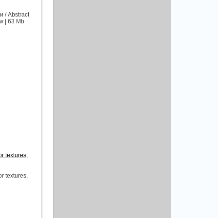
/ Abstract
ew | 63 Mb
 textures,
 textures,