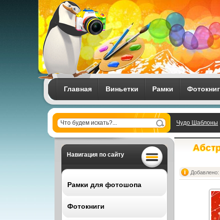
Главная
Виньетки
Рамки
Фотокни
Чудо Шаблоны
Абстр
Навигация по сайту
Добавлено: 
Рамки для фотошопа
Фотокниги
Все рамки