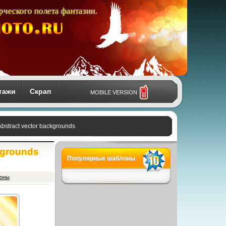
рческого полета фантазии.
тажи
Скрап
MOBILE VERSION
stract vector backgrounds
kgrounds
Популярные шаблоны
фоны