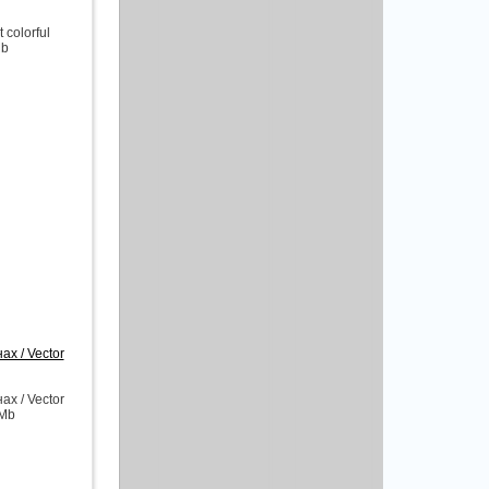
colorful
Mb
х / Vector
х / Vector
 Mb