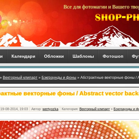
Все для фотомагии и Вашего тво
ги
Календари
Обложки
Шаблоны
Фотошоп
Фу
»
Векторный клипарт
»
Бэкграунды и фоны
» Абстрактные векторные фоны / Ab
актные векторные фоны / Abstract vector bac
19-08-2014, 19:03
Автор:
wertyozka
Категория:
Векторный клипарт
»
Бэкграунды и 