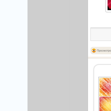
Рисованая графика
Просмотро