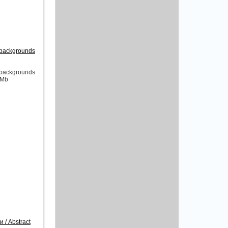
 backgrounds
 backgrounds
 Mb
/ Abstract