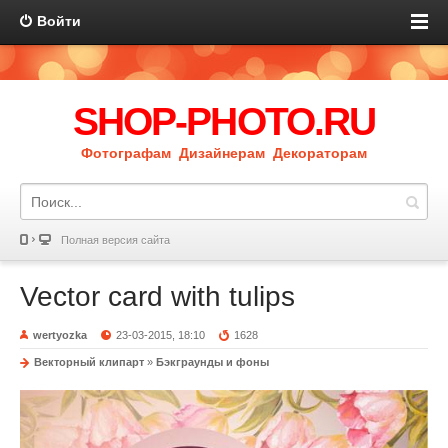
Войти
SHOP-PHOTO.RU
Фотографам Дизайнерам Декораторам
Полная версия сайта
Vector card with tulips
wertyozka
23-03-2015, 18:10
1628
Векторный клипарт
»
Бэкграунды и фоны