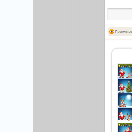
Рисованая графика
Просмотро