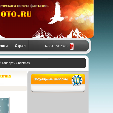
рческого полета фантазии.
тажи
Скрап
MOBILE VERSION
 клипарт / Christmas
stmas
Популярные шаблоны