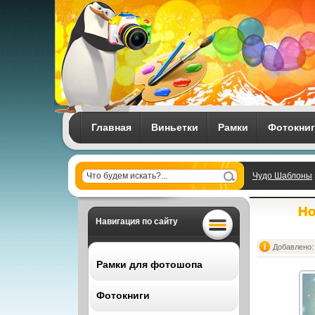
Главная
Виньетки
Рамки
Фотокни
Чудо Шаблоны
backgrounds -8 
Но
Навигация по сайту
Добавлено: 
Рамки для фотошопа
Фотокниги
Все рамки