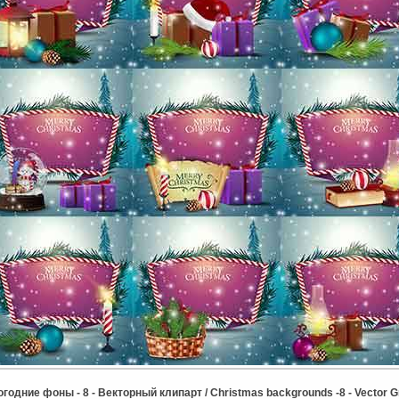
годние фоны - 8 - Векторный клипарт / Christmas backgrounds -8 - Vector G