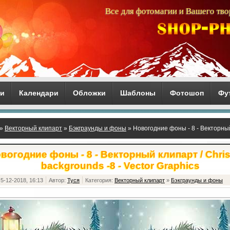
Все для фотомагии и Вашего тво
ги
Календари
Обложки
Шаблоны
Фотошоп
Фу
»
Векторный клипарт
»
Бэкграунды и фоны
» Новогодние фоны - 8 - Векторный
- Vector Graphics
вогодние фоны - 8 - Векторный клипарт / Chri
backgrounds -8 - Vector Graphics
5-12-2018, 16:13
Автор:
Туся
Категория:
Векторный клипарт
»
Бэкграунды и фоны