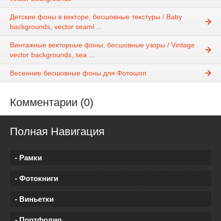
Детские фоны в векторе, бесшовные текстуры / Baby
backgrounds, vector seaml ...
Винтажные векторные фоны, бесшовные узоры / Vintage
vector backgrounds, sea ...
Весенние бесшовные фоны для Фотошоп
Комментарии (0)
Полная Навигация
- Рамки
- Фотокниги
- Виньетки
- Портфолио