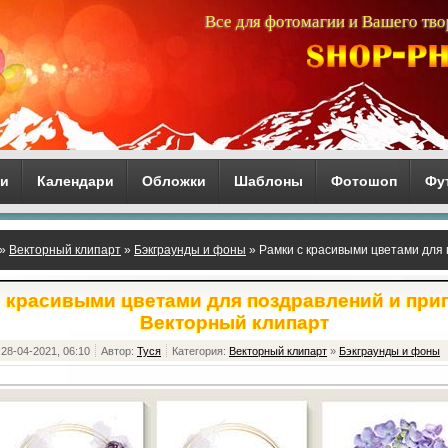
Все для фотомагии и Вашего тво
ги
Календари
Обложки
Шаблоны
Фотошоп
Фу
»
Векторный клипарт
»
Бэкграунды и фоны
» Рамки с красивыми цветами для
парт
 красивыми цветами для поздравлений и при
Векторный клипарт
28-04-2021, 06:10
Автор:
Туся
Категория:
Векторный клипарт
»
Бэкграунды и фоны