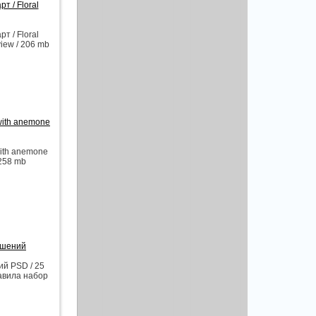
 / Floral
 / Floral
view / 206 mb
with anemone
with anemone
 258 mb
ашений
й PSD / 25
тавила набор