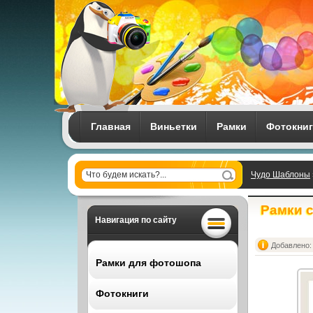
Главная
Виньетки
Рамки
Фотокни
Чудо Шаблоны
Векторный кли
Рамки с
Навигация по сайту
Добавлено: 
Рамки для фотошопа
Фотокниги
Все рамки