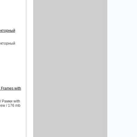
екторный
екторный
 Frames with
 Рамки with
view / 176 mb