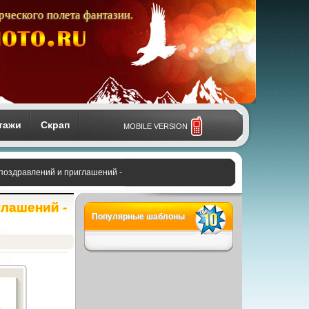
рческого полета фантазии.
тажи
Скрап
MOBILE VERSION
 поздравлений и приглашений -
глашений -
Популярные шаблоны