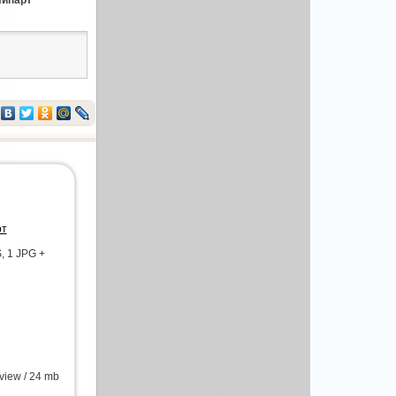
липарт
рт
, 1 JPG +
view / 24 mb