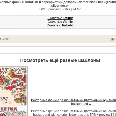
ерные фоны с золотым и серебристым декором / Vector black background w
silver decor
EPS + preview | 5 files | 24 Mb
Скачать с
Letitbit
Скачать с
Vip-file
Скачать с
Turbobit
в: 2383
Посмотреть ещё разные шаблоны
Векторные фоны с разноцветными цветочными орнамента
background w ...
Векторные фоны с разноцветными цветочными орнамента
background with colorful flower designs EPS + preview | 5 f