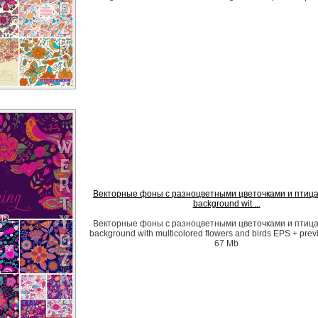
Векторные фоны с разноцветными цветочками и птицам
background wit ...
Векторные фоны с разноцветными цветочками и птицам
background with multicolored flowers and birds EPS + preview
67 Mb