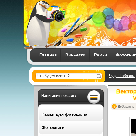
Главная
Виньетки
Рамки
Фотокни
Чудо Шаблоны
Vector black bac
Вектор
Навигация по сайту
V
Добавлено: 
Рамки для фотошопа
Фотокниги
Все рамки