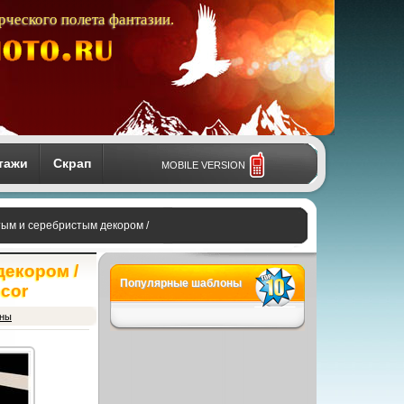
рческого полета фантазии.
тажи
Скрап
MOBILE VERSION
ым и серебристым декором /
екором /
Популярные шаблоны
ecor
оны