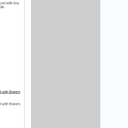
und with boy
 Mb
with flowers
with flowers