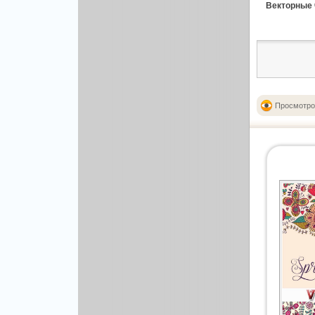
Рисованая графика
Векторные ч
Просмотро