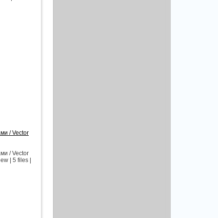
и / Vector
и / Vector
 | 5 files |