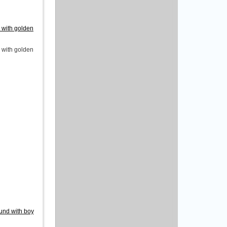
with golden
with golden
und with boy