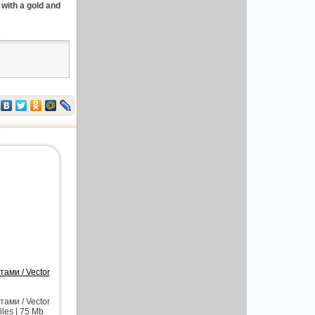
ith a gold and
ми / Vector
ми / Vector
iles | 75 Mb