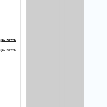
ground with
ground with