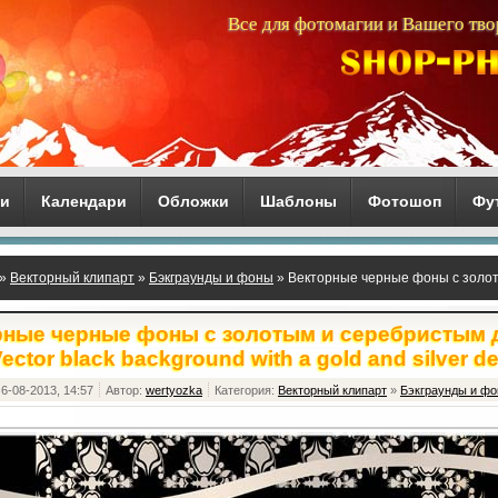
Все для фотомагии и Вашего тво
ги
Календари
Обложки
Шаблоны
Фотошоп
Фу
»
Векторный клипарт
»
Бэкграунды и фоны
» Векторные черные фоны с золот
kground with a gold and silver decor
ные черные фоны с золотым и серебристым д
ector black background with a gold and silver d
6-08-2013, 14:57
Автор:
wertyozka
Категория:
Векторный клипарт
»
Бэкграунды и ф