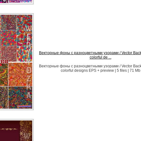
Векторные фоны с разноцветными узорами / Vector Back
colorful de ...
Векторные фоны с разноцветными узорами / Vector Back
colorful designs EPS + preview | 5 files | 71 Mb