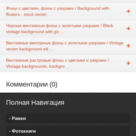
Фоны с цветами, фоны с узорами / Background with
flowers - stock vector
Черные винтажные фоны с золотыми узорами / Black
vintage background with go ...
Винтажные векторные фоны с золотыми узорами / Vintage
vector background wit ...
Винтажные растровые фоны с цветами и узорами /
Vintage backgrounds, backgro ...
Комментарии (0)
Полная Навигация
- Рамки
- Фотокниги