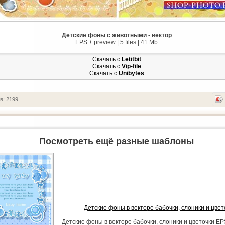
Детские фоны с животными - вектор
EPS + preview | 5 files | 41 Mb
Скачать с
Letitbit
Скачать с
Vip-file
Скачать с
Unibytes
в: 2199
Посмотреть ещё разные шаблоны
Детские фоны в векторе бабочки, слоники и цвет
Детские фоны в векторе бабочки, слоники и цветочки EPS