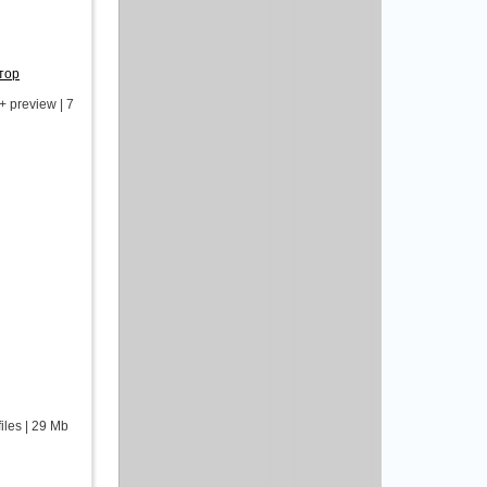
тор
 preview | 7
les | 29 Mb