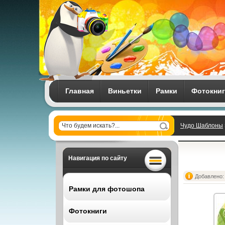
Главная
Виньетки
Рамки
Фотокни
Чудо Шаблоны
Навигация по сайту
Добавлено: 
Рамки для фотошопа
Фотокниги
Все рамки