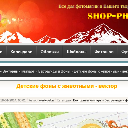
Все для фотомагии и Вашего тво
ги
Календари
Обложки
Шаблоны
Фотошоп
Фу
»
Векторный клипарт
»
Бэкграунды и фоны
» Детские фоны с животными - век
Детские фоны с животными - вектор
18-01-2014, 00:01
Автор:
wertyozka
Категория:
Векторный клипарт
»
Бэкграунды и 