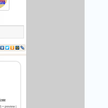
очки
 + preview |