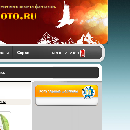
рческого полета фантазии.
тажи
Скрап
MOBILE VERSION
тор
Популярные шаблоны
фоны