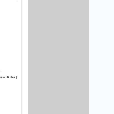
р
 | 6 files |