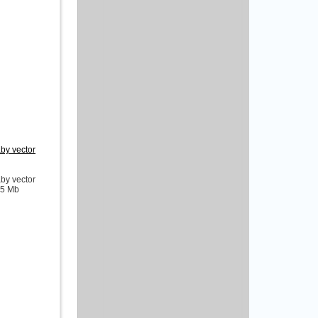
by vector
by vector
 75 Mb