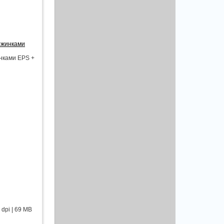
ежинками
нками EPS +
dpi | 69 MB