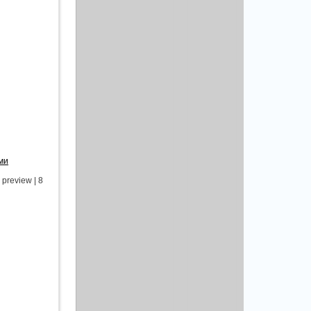
ми
review | 8