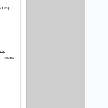
iles | 91
оны
+ preview |