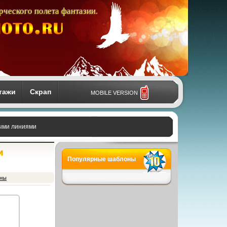
рческого полета фантазии.
тажи
Скрап
MOBILE VERSION
ыми линиями
и
Популярные шаблоны
оны