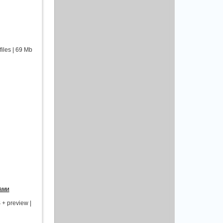
les | 69 Mb
ами
 preview |