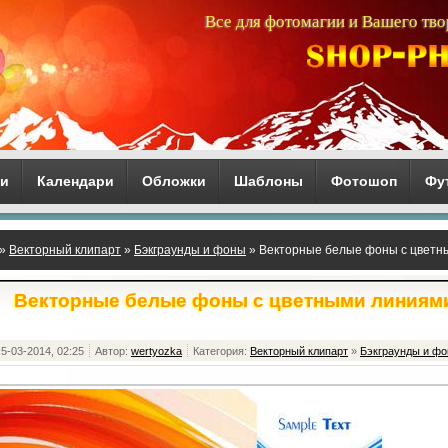
Все для фотомагии и Вашего тво
ги
Календари
Обложки
Шаблоны
Фотошоп
Фу
»
Векторный клипарт
»
Бэкграунды и фоны
» Векторные белые фоны с цветн
Векторные белые фоны с цветными линиям
5-03-2014, 02:25
Автор:
wertyozka
Категория:
Векторный клипарт
»
Бэкграунды и ф