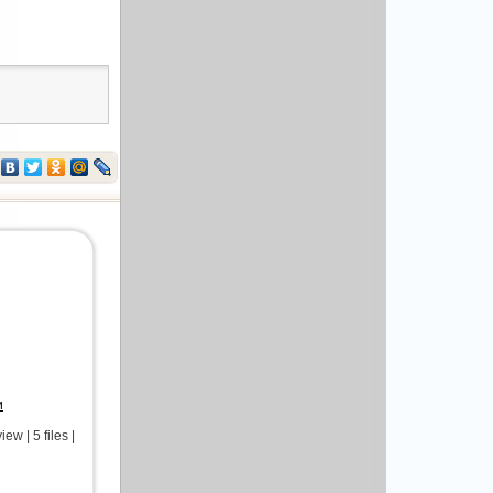
и
 | 5 files |