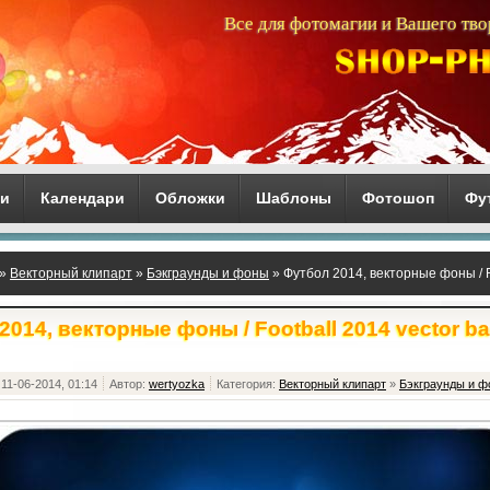
Все для фотомагии и Вашего тво
ги
Календари
Обложки
Шаблоны
Фотошоп
Фу
»
Векторный клипарт
»
Бэкграунды и фоны
» Футбол 2014, векторные фоны / F
2014, векторные фоны / Football 2014 vector b
11-06-2014, 01:14
Автор:
wertyozka
Категория:
Векторный клипарт
»
Бэкграунды и 