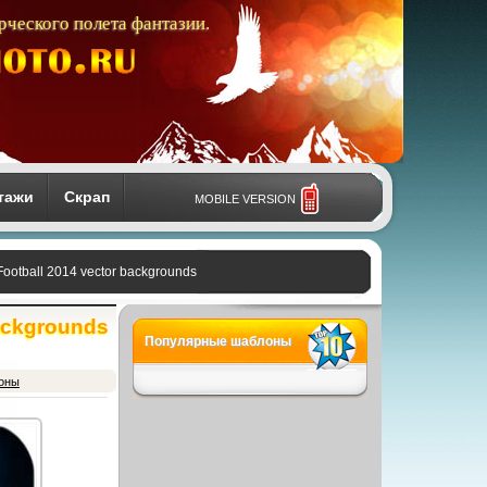
рческого полета фантазии.
тажи
Скрап
MOBILE VERSION
ootball 2014 vector backgrounds
ackgrounds
Популярные шаблоны
фоны