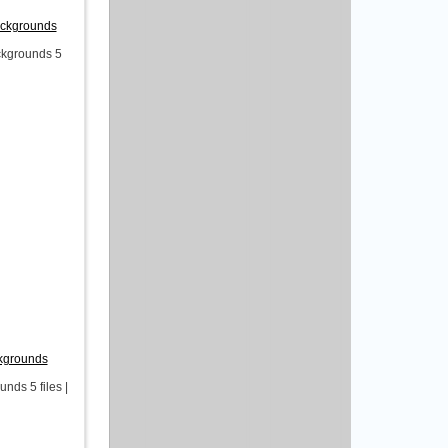
ackgrounds
ckgrounds 5
kgrounds
ds 5 files |