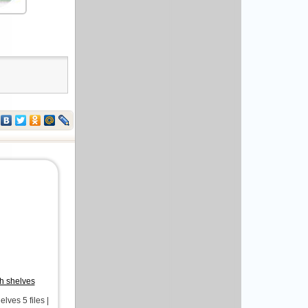
h shelves
ves 5 files |