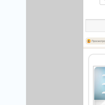
Рисованая графика
Просмотро