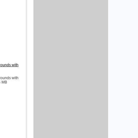
ounds with
ounds with
74 MB