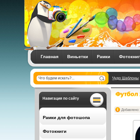
Главная
Виньетки
Рамки
Фотокни
Чудо Шаблоны
Футбол 
Навигация по сайту
Добавлено: 
Рамки для фотошопа
Фотокниги
Все рамки