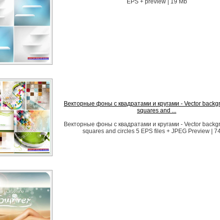
EPS + preview | 19 Mb
Векторные фоны с квадратами и кругами - Vector backgr
squares and ...
Векторные фоны с квадратами и кругами - Vector backgr
squares and circles 5 EPS files + JPEG Preview | 