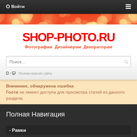
Войти
SHOP-PHOTO.RU
Фотографам Дизайнерам Декораторам
Полная версия сайта
Внимание, обнаружена ошибка
Гости
не имеют доступа для просмотра статей из данного
раздела.
Полная Навигация
- Рамки