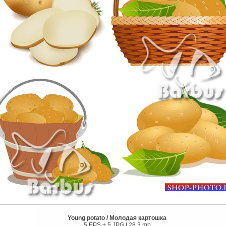
Young potato / Молодая картошка
5 EPS + 5 JPG | 28,3 mb