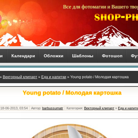
Все для фотомагии и Вашего тво
ги
Календари
Обложки
Шаблоны
Фотошоп
Фу
»
Векторный клипарт
»
Еда и напитки
» Young potato / Молодая картошка
Young potato / Молодая картошка
18-06-2013, 03:54
Автор:
barbussumatr
Категория:
Векторный клипарт
»
Еда и напит