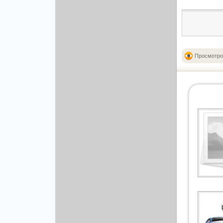
Рисованая графика
Просмотро