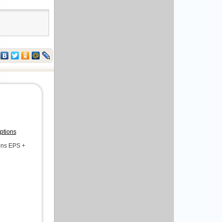
ptions
ons EPS +