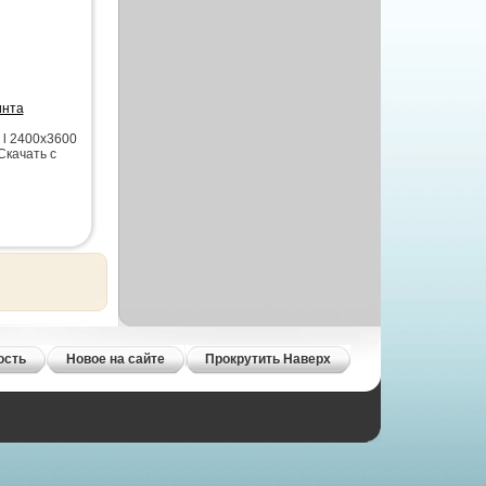
инта
 l 2400x3600
Скачать с
ость
Новое на сайте
Прокрутить Наверх