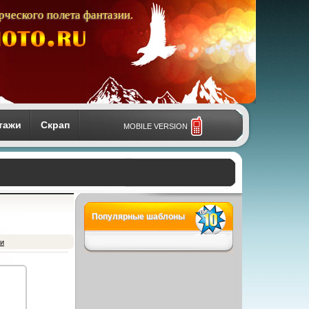
рческого полета фантазии.
тажи
Скрап
MOBILE VERSION
Популярные шаблоны
ки