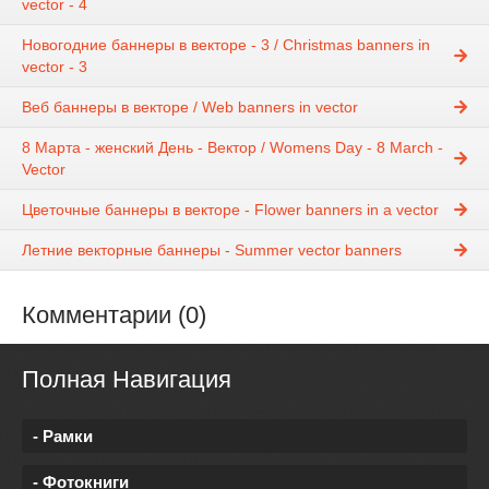
vector - 4
Новогодние баннеры в векторе - 3 / Christmas banners in
vector - 3
Веб баннеры в векторе / Web banners in vector
8 Марта - женский День - Вектор / Womens Day - 8 March -
Vector
Цветочные баннеры в векторе - Flower banners in a vector
Летние векторные баннеры - Summer vector banners
Комментарии (0)
Полная Навигация
- Рамки
- Фотокниги