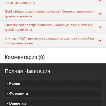
пляжные элементы
Gold vintage design elements vector / Золотые винтажные
дизайн элементы
Cheerful color design elements / Забавные разноцветные
дизайн элементы
Клипарт PSD - цветные карандаши краски с кисточкой на
прозрачном фоне
Комментарии (0)
Полная Навигация
- Рамки
- Фотокниги
- Виньетки