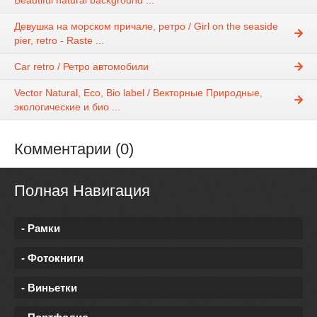
Beautiful natural background ...
Девушка на морском причале, ретро / Girl on the seaside
pier, retro - Raste ...
Car retro / Ретро автомобили
Vector Natural, Eco, Bio label / Векторные Природные,
экологические и био ...
Комментарии (0)
Полная Навигация
- Рамки
- Фотокниги
- Виньетки