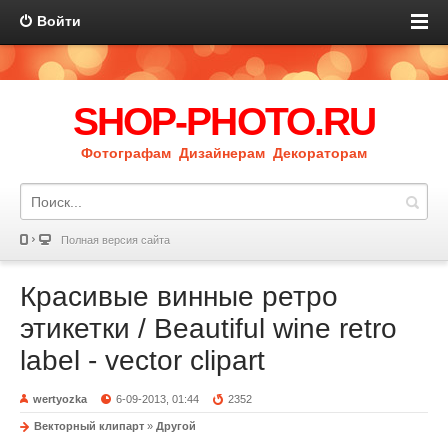
Войти
SHOP-PHOTO.RU
Фотографам Дизайнерам Декораторам
Полная версия сайта
Красивые винные ретро
этикетки / Beautiful wine retro
label - vector clipart
wertyozka
6-09-2013, 01:44
2352
Векторный клипарт
»
Другой