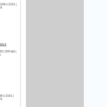
248 x 2161 |
79
 2013
 | 300 dpi |
а
8 x 2161 |
79