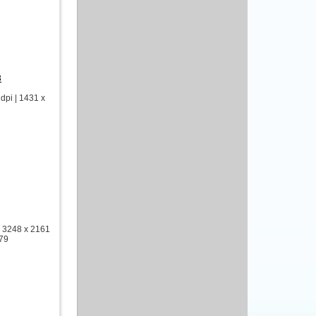
3
pi | 1431 x
 3248 x 2161
979