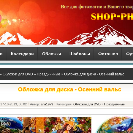
Все для фотомагии и Вашего тво
ги
Календари
Обложки
Шаблоны
Фотошоп
Фу
»
Обложки для DVD
»
Праздничные
» Обложка для диска - Осенний вальс
Обложка для диска - Осенний вальс
17-10-2013, 08:02
Автор:
ana1979
Категория:
Обложки для DVD
»
Праздничные