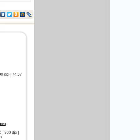
0 dpi | 74,57
нник
| 300 dpi |
ка