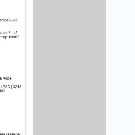
волшебный
волшебный
втор: krot82
на море
е PSD | 3248
ot82
аша свадьба