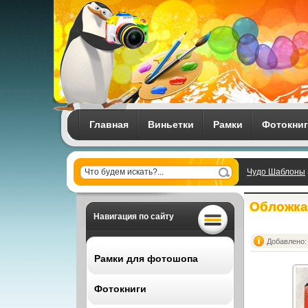
Главная
Виньетки
Рамки
Фотокни
Чудо Шаблоны
Обложка 
Навигация по сайту
Добавлено: 
Рамки для фотошопа
Фотокниги
Все рамки