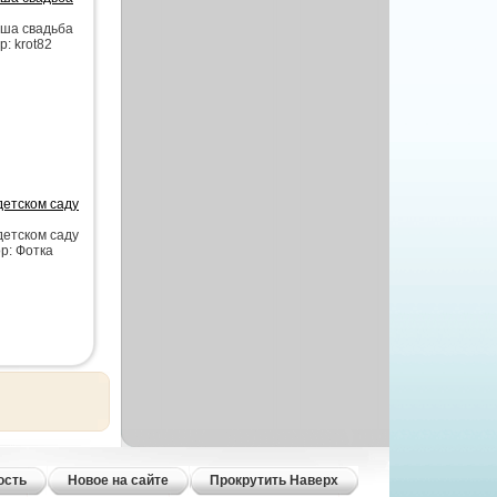
аша свадьба
р: krot82
детском саду
детском саду
ор: Фотка
ость
Новое на сайте
Прокрутить Наверх