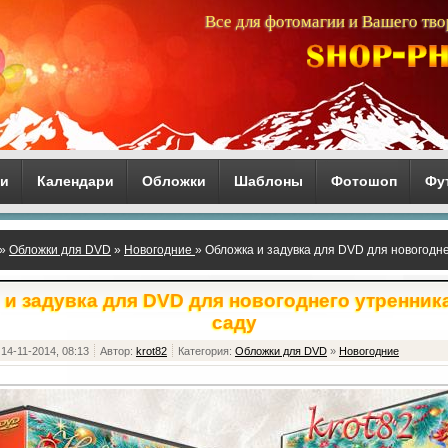
Все для фотомагии и Вашего тво
ги
Календари
Обложки
Шаблоны
Фотошоп
Фу
»
Обложки для DVD
»
Новогодние
» Обложка и задувка для DVD для новогодне
и задувка для DVD для новогоднего утренник
саду
14-11-2014, 08:13
Автор:
krot82
Категория:
Обложки для DVD
»
Новогодние