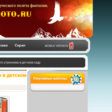
рческого полета фантазии.
тажи
Скрап
MOBILE VERSION
го утренника в детском саду
а в детском
Популярные шаблоны