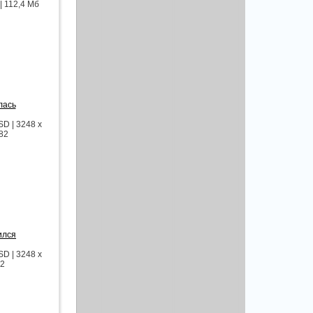
| 112,4 Мб
лась
D | 3248 x
t82
ился
D | 3248 x
82