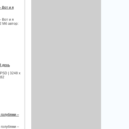
 Вот и я
 Вот и я
,2 Мб автор:
й день
PSD | 3248 x
t82
 голубями –
 голубями –