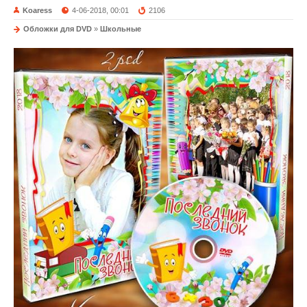
Koaress
4-06-2018, 00:01
2106
Обложки для DVD
»
Школьные