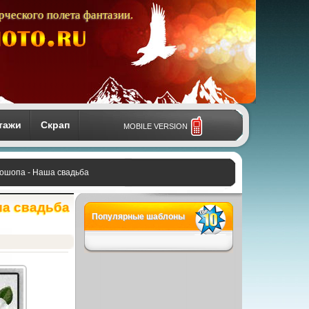
рческого полета фантазии.
тажи
Скрап
MOBILE VERSION
тошопа - Наша свадьба
ша свадьба
Популярные шаблоны