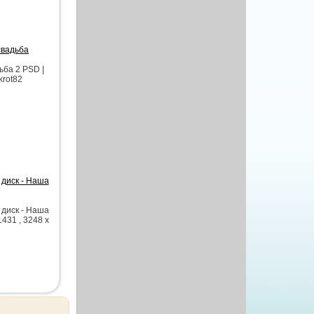
свадьба
ьба 2 PSD |
krot82
 диск - Наша
 диск - Наша
1431 , 3248 х