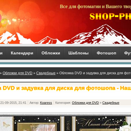
Все для фотомагии и Вашего тво
ги
Календари
Обложки
Шаблоны
Фотошоп
Фу
»
Обложки для DVD
»
Свадебные
» Обложка DVD и задувка для диска для фо
 DVD и задувка для диска для фотошопа - На
21-09-2015, 21:41
Автор:
Koaress
Категория:
Обложки для DVD
»
Свадебные