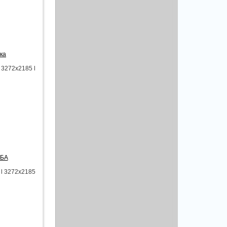
ка
 3272x2185 l
ЬБА
l 3272x2185