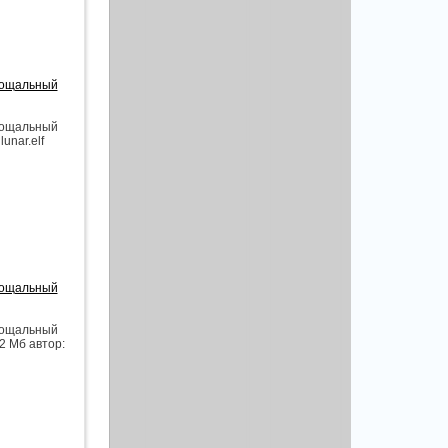
рощальный
рощальный
unar.elf
рощальный
рощальный
12 Мб автор: