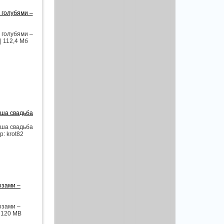
 голубями –
 голубями –
| 112,4 Мб
аша свадьба
аша свадьба
р: krot82
озами –
озами –
| 120 MB