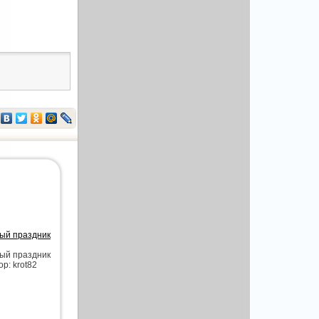
ный праздник
ный праздник
ор: krot82