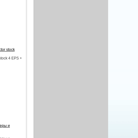
tor stock
stock 4 EPS +
теры и