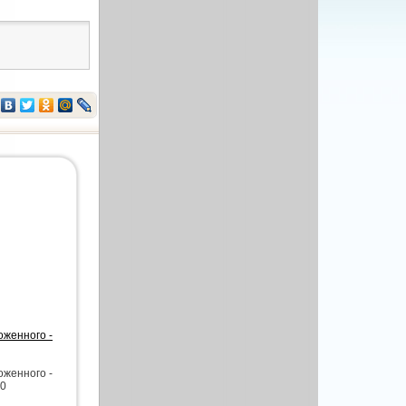
оженного -
оженного -
00