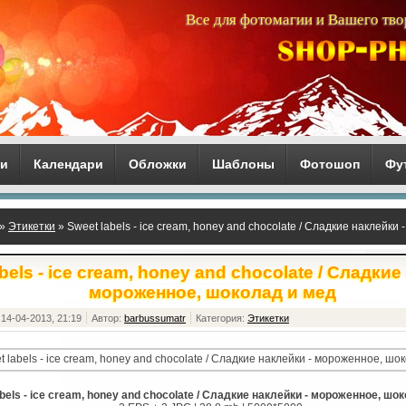
Все для фотомагии и Вашего тво
ги
Календари
Обложки
Шаблоны
Фотошоп
Фу
»
Этикетки
» Sweet labels - ice cream, honey and chocolate / Сладкие наклейк
bels - ice cream, honey and chocolate / Сладкие
мороженное, шоколад и мед
14-04-2013, 21:19
Автор:
barbussumatr
Категория:
Этикетки
bels - ice cream, honey and chocolate / Сладкие наклейки - мороженное, шо