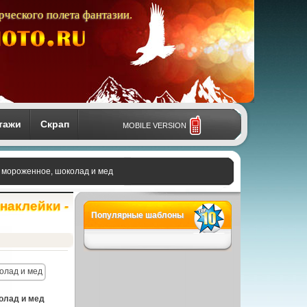
рческого полета фантазии.
тажи
Скрап
MOBILE VERSION
и - мороженное, шоколад и мед
 наклейки -
Популярные шаблоны
колад и мед