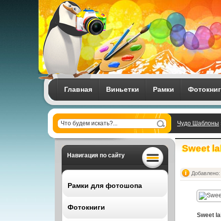
Главная
Виньетки
Рамки
Фотокни
Чудо Шаблоны
Sweet la
Навигация по сайту
Добавлено: 
Рамки для фотошопа
Фотокниги
Все рамки
Sweet la