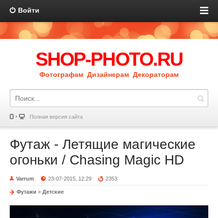
Войти
SHOP-PHOTO.RU
Фотографам Дизайнерам Декораторам
Полная версия сайта
Футаж - Летящие магические
огоньки / Chasing Magic HD
Varrum
23-07-2015, 12:29
2353
Футажи
»
Детские